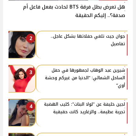
هل تعرض بطل فرقة BTS لحادث بفعل فاعل أم
صدفة؟.. إليكم الحقيقة
جوان جيت تلغي حفلاتها بشكل عاجل..
2
تفاصيل
شيرين عبد الوهاب لجمهورها في حفل
3
الساحل الشمالي: “الدنيا من غيركم وحشة
أوي”
لجين خليفة عن "لولا البنات": كليب الهضبة
4
تجربة عظيمة.. والزغاريد كانت حقيقية