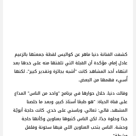
كشفت الفنانة دنيا ماهر عن كواليس لقطة جمعتها بالزعيم
عادل إمام، مؤكدة أن القبلة التي تلقتها منه على خدها بعد
انتهاء أحد المشاهد كانت "أشبه بجائزة وتقدير كبير"، لكنها
أُسيء فهمها من البعض.
وقالت دنيا، خلال حوارها في برنامج "واحد من الناس" المذاع
على قناة الحياة: "هو طبعًا أستاذ كبير، وبعد ما خلصنا
المشهد، قالي: تعالي، وباسني على خدي. كانت حاجة أبويّة
جدًا وحلوة جدًا، لكن الناس كتبوها بعناوين وكأنها حاجة
وحشة. الناس بتحب العناوين اللي فيها سخونة وفلفل
وشطة".