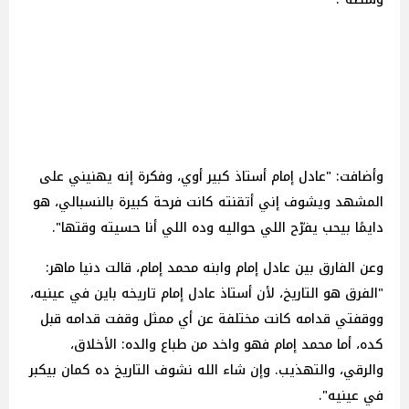
وأضافت: "عادل إمام أستاذ كبير أوي، وفكرة إنه يهنيني على
المشهد ويشوف إني أتقنته كانت فرحة كبيرة بالنسبالي، هو
دايمًا بيحب يفرّح اللي حواليه وده اللي أنا حسيته وقتها".
وعن الفارق بين عادل إمام وابنه محمد إمام، قالت دنيا ماهر:
"الفرق هو التاريخ، لأن أستاذ عادل إمام تاريخه باين في عينيه،
ووقفتي قدامه كانت مختلفة عن أي ممثل وقفت قدامه قبل
كده، أما محمد إمام فهو واخد من طباع والده: الأخلاق،
والرقي، والتهذيب. وإن شاء الله نشوف التاريخ ده كمان بيكبر
في عينيه".