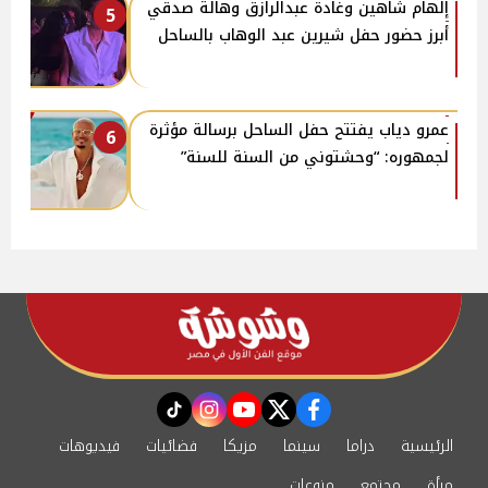
إلهام شاهين وغادة عبدالرازق وهالة صدقي
5
أبرز حضور حفل شيرين عبد الوهاب بالساحل
عمرو دياب يفتتح حفل الساحل برسالة مؤثرة
6
لجمهوره: “وحشتوني من السنة للسنة”
instagram
tiktok
youtube
twitter
facebook
الرئيسية
دراما
سينما
مزيكا
فضائيات
فيديوهات
مرأة
مجتمع
منوعات