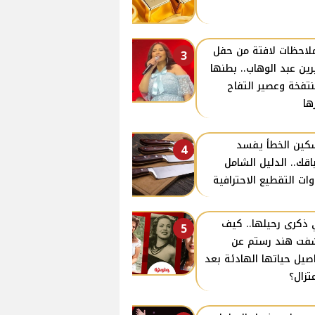
ملاحظات لافتة من حفل
3
ين عبد الوهاب.. بطنها
نتفخة وعصير التفاح
ها
كين الخطأ يفسد
4
اقك.. الدليل الشامل
وات التقطيع الاحترافية
ذكرى رحيلها.. كيف
5
ت هند رستم عن
صيل حياتها الهادئة بعد
عتزال؟