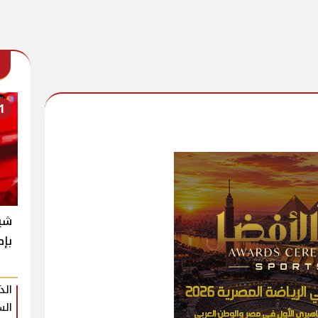
1
شير
بإط
الذ
الس