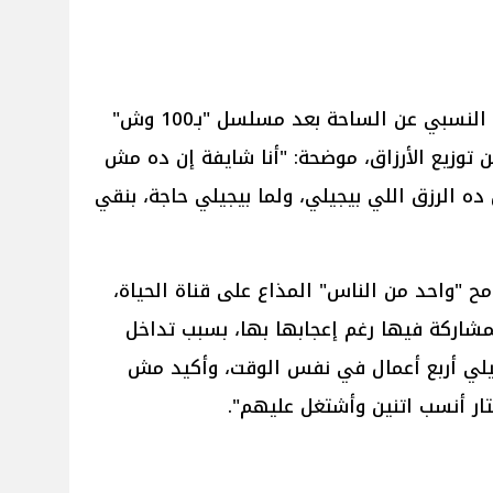
قالت الفنانة دنيا ماهر إن ابتعادها النسبي عن الساحة بعد مسلسل "بـ100 وش"
 توزيع الأرزاق، موضحة: "أنا شايفة إن ده مش
ده الرزق اللي بيجيلي، ولما بيجيلي حاجة، بنقي
مح "واحد من الناس" المذاع على قناة الحياة،
لمشاركة فيها رغم إعجابها بها، بسبب تداخل
جيلي أربع أعمال في نفس الوقت، وأكيد مش
ر أنسب اتنين وأشتغل عليهم".