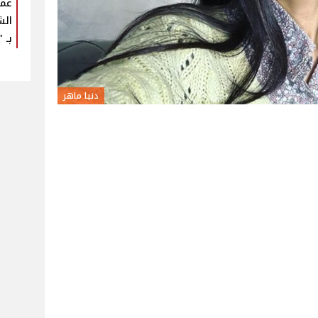
عمر
الش
بـ "U Arena
دنيا ماهر