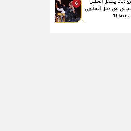
و دياب يشعل الساحل
6
مالي في حفل أسطوري
"