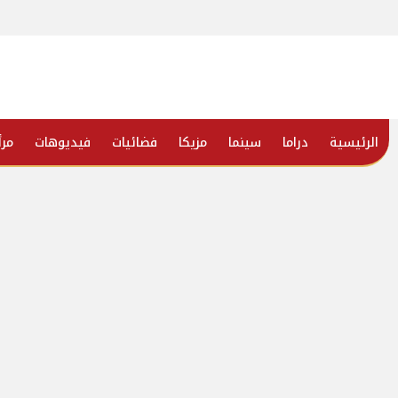
الرئيسية
دراما
سينما
مزيكا
فضائيات
فيديوهات
مرأ