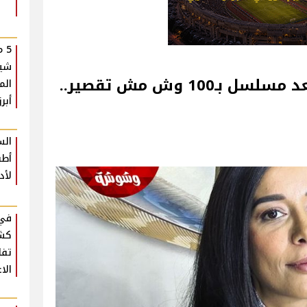
5 
شير
دنيا ماهر: قلة ظهوري بعد مسلسل بـ100 وش مش تقصير..
الم
أبرز
الس
أطب
لأد
في 
كشف
تفا
الا