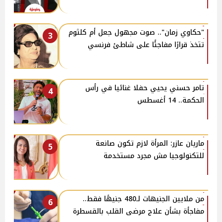
"حكاوي زمان".. صوت مجهول جعل أم كلثوم
3
تتخذ قرارًا مفاجئًا على شاطئ فرنسي
تامر حسني يحيي حفلا غنائيا في رأس
4
الحكمة.. 14 أغسطس
ماريان عازر: المرأة لازم تكون صانعة
5
للتكنولوجيا مش مجرد مستخدمة
من ملايين الجنيهات لـ480 جنيهًا فقط..
6
مفاجأة بشأن علاج مرضى القلب بالقسطرة