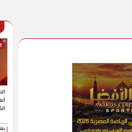
1
الش
أنغ
الك
بهي