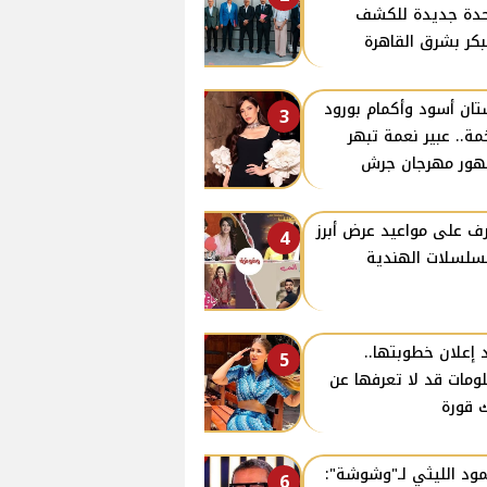
دة جديدة للكشف
بكر بشرق القاهرة
ان أسود وأكمام بورود
3
ة.. عبير نعمة تبهر
ور مهرجان جرش
ف على مواعيد عرض أبرز
4
سلسلات الهندية
 إعلان خطوبتها..
5
ومات قد لا تعرفها عن
 قورة
ود الليثي لـ"وشوشة":
6