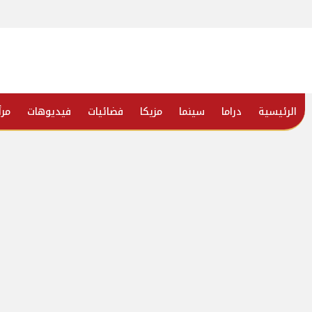
الرئيسية
دراما
سينما
مزيكا
فضائيات
فيديوهات
مرأ