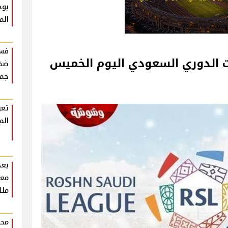
بوح
الم
فست
ت الدوري السعودي اليوم الخميس
ضخم
جمه
تعر
الم
بعد
معل
ملك
محم