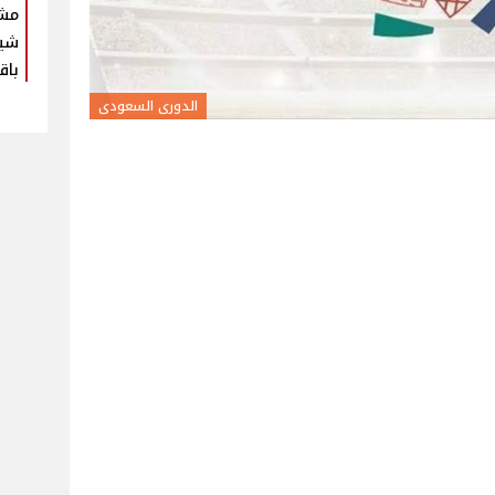
مش
شير
باق
الدورى السعودى