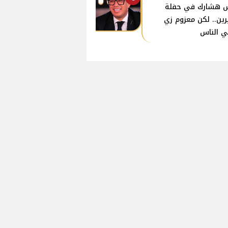
 هشارك في حفلة
ين.. لكن معزوم زي
ي الناس