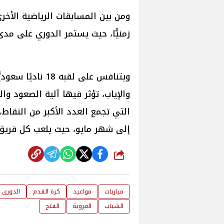
ومن بين المسابقات الرياضية الأخر
زمنيًّا، حيث يستمر الدوري على مدى 10 أشهر من كل عا
ويتنافس على لقبه 
والإياب، تؤثر فيها آلية الصعود وا
التي تجمع العدد الأكبر من النق
إلى شهر مايو، حيث يلعب كل فريق 34 مباراة
شارك
مباريات
مواعيد
كرة القدم
الدورى 
الشباب
العروبة
الفتح