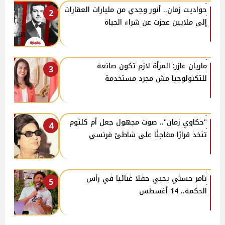
حواديت زمان.. أنور وجدي من مليارات العقارات
2
إلى ملايين عجزت عن شراء الحياة
ماريان عازر: المرأة لازم تكون صانعة
3
للتكنولوجيا مش مجرد مستخدمة
"حكاوي زمان".. صوت مجهول جعل أم كلثوم
4
تتخذ قرارًا مفاجئًا على شاطئ فرنسي
تامر حسني يحيي حفلا غنائيا في رأس
5
الحكمة.. 14 أغسطس