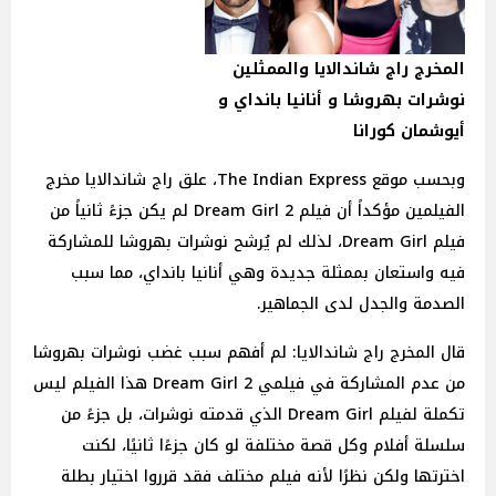
المخرج راج شاندالايا والممثلين
نوشرات بهروشا و أنانيا بانداي و
أيوشمان كورانا
وبحسب موقع The Indian Express، علق راج شاندالايا مخرج
الفيلمين مؤكداً أن فيلم Dream Girl 2 لم يكن جزءً ثانياً من
فيلم Dream Girl، لذلك لم يُرشح نوشرات بهروشا للمشاركة
فيه واستعان بممثلة جديدة وهي أنانيا بانداي، مما سبب
الصدمة والجدل لدى الجماهير.
قال المخرج راج شاندالايا: لم أفهم سبب غضب نوشرات بهروشا
من عدم المشاركة في فيلمي Dream Girl 2 هذا الفيلم ليس
تكملة لفيلم Dream Girl الذي قدمته نوشرات، بل جزءً من
سلسلة أفلام وكل قصة مختلفة لو كان جزءًا ثانيًا، لكنت
اخترتها ولكن نظرًا لأنه فيلم مختلف فقد قرروا اختيار بطلة