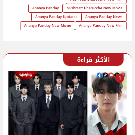
Ananya Panday
Nushrratt Bharuccha New Movie
Ananya Panday Updates
Ananya Panday News
Ananya Panday New Movie
Ananya Panday New Film
الأكثر قراءة
1