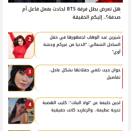
هل تعرض بطل فرقة BTS لحادث بفعل فاعل أم
صدفة؟.. إليكم الحقيقة
شيرين عبد الوهاب لجمهورها في حفل
2
الساحل الشمالي: “الدنيا من غيركم وحشة
أوي”
جوان جيت تلغي حفلاتها بشكل عاجل..
3
تفاصيل
لجين خليفة عن "لولا البنات": كليب الهضبة
4
تجربة عظيمة.. والزغاريد كانت حقيقية