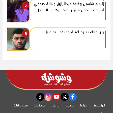
إلهام شاهين وغادة عبدالرازق وهالة صدقي
5
أبرز حضور حفل شيرين عبد الوهاب بالساحل
زين مالك يطرح أغنية جديدة.. تفاصيل
6
instagram
tiktok
youtube
twitter
facebook
الرئيسية
دراما
سينما
مزيكا
فضائيات
فيديوهات