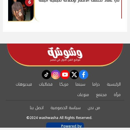
تارا عماد تخطف الأنظار بإطلالة صيفية أنيقة
6
instagram
tiktok
youtube
twitter
facebook
الرئيسية
دراما
سينما
مزيكا
فضائيات
فيديوهات
مرأة
مجتمع
منوعات
من نحن
سياسة الخصوصية
اتصل بنا
©2024 washwasha All Rights Reserved.
Powered by