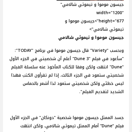
جيسون موموا و تيموثي شالامي"
width="1200"
height="677">جيسون موموا و
تيموثي شالامي">
جيسون موموا و تيموثي شالامي
وبحسب "Variety" قال جيسون موموا في برنامج "TODAY":
"سأعود في فيلم "Dune 3" أعلم أن شخصيتي في الجزء الأول
"Dune" انتهت ولكن وفقا للكتاب المأخوذ عنه سلسلة الفيلم
شخصيتي ستعود في الجزء الثالث، إذا لم تقرأون الكتب فهذا
ليس خطئي ولكن شخصيتي ستعود لذا أشعر بالحماس
الشديد لتقديم الفيلم".
جسد الممثل جيسون موموا شخصية "دونكان" في الجزء الأول
فيلم “Dune” أمام الممثل تيموثي شالامي، ولكن انتهت