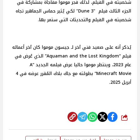
شخصيته في الفيلم، لذلك فجر موموا مفاجأة بمشاركة في
الجزء الثالث فيلم "Dune 3" لكي يُثير حماس الجماهير تجاه
شخصيته في الفيلم والتحديثات التي ستمر بها.
يُذكر أنه على صعيد فني آخر لـ جيسون موموا كان آخر أعماله
فيلم “Aquaman and the Lost Kingdom” الذي عُرض في
عام 2023، وينتظر موموا حاليا عرض فيلمه الجديد “A
Minecraft Movie” بطولته مع جاك بلاك المُقرر عرضه في 4
أبريل 2025.
شارك