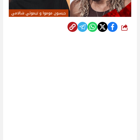
جيسون موموا و تيموثي شالامي
شارك