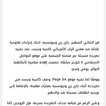
قرر الثنائي الشهير، جاي زي وبيونسيه، اتخاذ إجراءات قانونية
عاجلة ضد مغني الراب الأمريكي كانييه ويست، بعد نشره
تغريدة مسيئة عبر منصته الرسمية على موقع التواصل
الاجتماعي X (تويتر سابقًا)، تضمنت إهانة مباشرة لأبنائهما
التوأم، رومي وسير.
ووفقًا لما نشره موقع Page Six، وصف كانييه ويست في
تغريدته أبناء جاي زي وبيونسيه بعبارات مهينة، بالإضافة إلى
توجيه اتهامات مسيئة ضد والدهم.
وعلى الرغم من قيامه بحذف التغريدة بسرعة، فإن الزوجين كانا