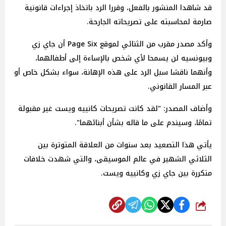
قد شاهدا المنشور بالفعل، وقررا الرد باتخاذ إجراءات قانونية
صارمة لمحاسبته على تصريحاته الجارحة.
وأكد مصدر مقرب من الثنائي لموقع Page Six أن جاي زي
وبيونسيه لن يسمحا لأي شخص بالإساءة إلى أطفالهما،
وأنهما ناقشا سبل الرد على هذه الإهانة، سواء بشكل خاص أو
عبر المسار القانوني.
وأضاف المصدر: "لقد كانت تصريحات كانييه ويست غير مقبولة
تمامًا، وسيندم على ما قاله بشأن أبنائهما".
يأتي هذا التصعيد بعد سنوات من العلاقة المتوترة بين
الثلاثي الشهير في عالم الموسيقى، والتي شهدت خلافات
متكررة بين جاي زي وكانييه ويست.
شارك