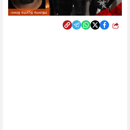
بيونسيه وكانييه ويست
شارك