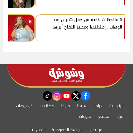
5 ملاحظات لافتة من حفل شيرين عبد
6
الوهاب.. إطلالتها وعصير التفاح أبرزها
instagram
tiktok
youtube
twitter
facebook
الرئيسية
دراما
سينما
مزيكا
فضائيات
فيديوهات
مرأة
مجتمع
منوعات
من نحن
سياسة الخصوصية
اتصل بنا