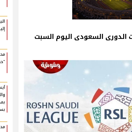
الب
إلي
ت الدورى السعودى اليوم السبت
محم
"حب
آيس
وال
بمذ
بس
مدح