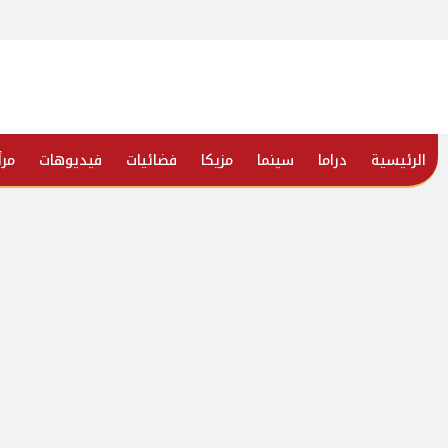
الرئيسية
دراما
سينما
مزيكا
فضائيات
فيديوهات
مرأ