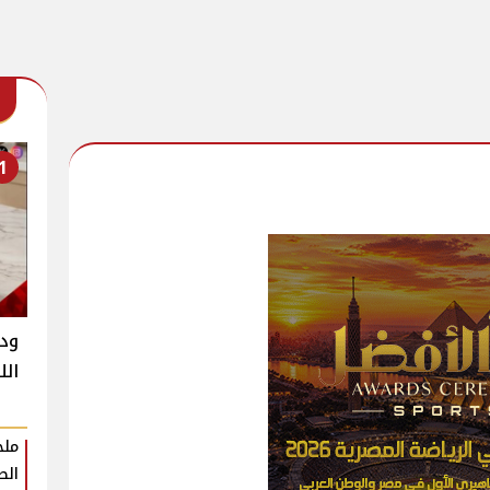
1
ود
الل
ملخ
الط