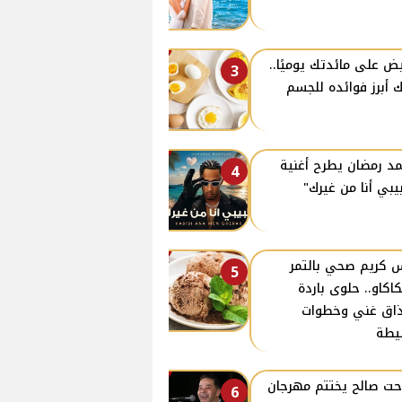
يض على مائدتك يوميًا..
3
ك أبرز فوائده للجسم
د رمضان يطرح أغنية
4
يبي أنا من غيرك"
 كريم صحي بالتمر
5
كاكاو.. حلوى باردة
اق غني وخطوات
يطة
ت صالح يختتم مهرجان
6