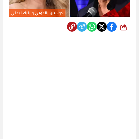
جوستين بالدوني و بليك ليفلي
شارك