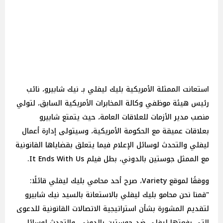
استعانت الممثلة الأمريكية بليك ليفلي بـ نيك شابيرو، نائب
رئيس هيئة موظفي وكالة المخابرات الأمريكية السابق، لتولي
منصب مدير الأزمات للعلاقات العامة، حيث يتمتع شابيرو
بعلاقات عميقة مع الحكومة الأمريكية، وسيتولى إدارة أعمال
ليفلي والتحدث لوسائل الإعلام فيما يتعلق بقضاياها القانونية
مع الممثل جوستين بالدوني، بطل فيلم It Ends With Us.
ووفقًا لموقع Variety، صرح أحد محامي بليك ليفلي قائلًا:
"قمنا نحن محامو بليك ليفلي بالاستعانة بالسيد نيك شابيرو
لتقديم المشورة بشأن استراتيجية الاتصالات القانونية للدعوى
التي رفعتها ليفلي ضد جوستين بالدوني، والتحدث لوسائل