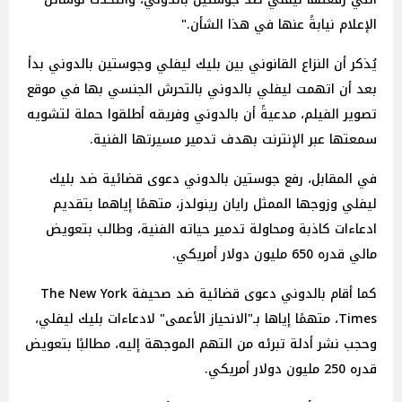
الإعلام نيابةً عنها في هذا الشأن."
يُذكر أن النزاع القانوني بين بليك ليفلي وجوستين بالدوني بدأ
بعد أن اتهمت ليفلي بالدوني بالتحرش الجنسي بها في موقع
تصوير الفيلم، مدعيةً أن بالدوني وفريقه أطلقوا حملة لتشويه
سمعتها عبر الإنترنت بهدف تدمير مسيرتها الفنية.
في المقابل، رفع جوستين بالدوني دعوى قضائية ضد بليك
ليفلي وزوجها الممثل رايان رينولدز، متهمًا إياهما بتقديم
ادعاءات كاذبة ومحاولة تدمير حياته الفنية، وطالب بتعويض
مالي قدره 650 مليون دولار أمريكي.
كما أقام بالدوني دعوى قضائية ضد صحيفة The New York
Times، متهمًا إياها بـ"الانحياز الأعمى" لادعاءات بليك ليفلي،
وحجب نشر أدلة تبرئه من التهم الموجهة إليه، مطالبًا بتعويض
قدره 250 مليون دولار أمريكي.