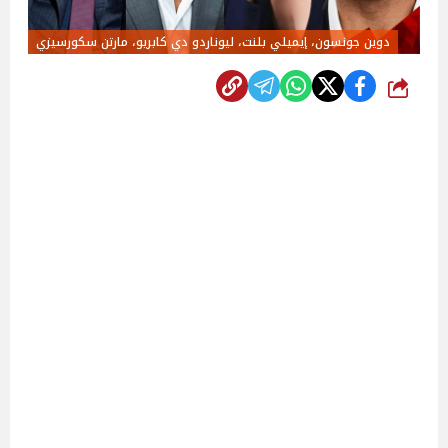
دوين جونسون، إيميلي بلنت، ليوناردو دي كابريو، مارتن سكورسيزي
شارك