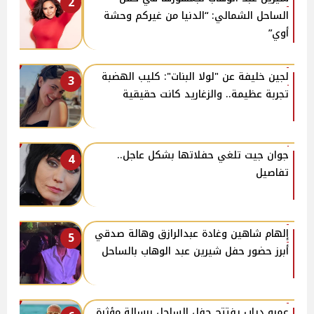
2
الساحل الشمالي: “الدنيا من غيركم وحشة
أوي”
لجين خليفة عن "لولا البنات": كليب الهضبة
3
تجربة عظيمة.. والزغاريد كانت حقيقية
جوان جيت تلغي حفلاتها بشكل عاجل..
4
تفاصيل
إلهام شاهين وغادة عبدالرازق وهالة صدقي
5
أبرز حضور حفل شيرين عبد الوهاب بالساحل
عمرو دياب يفتتح حفل الساحل برسالة مؤثرة