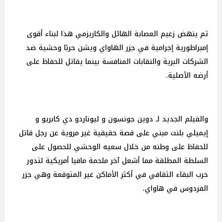
ثم ينهض زعيم العصابة الهائل والكاريزمي هذا لبناء أقوى
إمبراطورية إجرامية في جزر الهاواي ويشن حربًا وحشية ضد
الشركات البرية والنقابات المنافسة بينما يقاتل للحفاظ على
أرضه الأصلية.
والفيلم الجديد لـ دوين جونسون و ليوناردو دي كابريو و
إيميلي بلنت مبني على قصة حقيقية غير مروية عن رجل قاتل
للحفاظ على وطنه من خلال سعيه الوحشي للحصول على
السلطة المطلقة مما أشعل آخر ملحمة مافيا أمريكية لتدور
حرب البقاء الثقافي في أكثر الأماكن غير المتوقعة وهي جزر
الفردوس في هاواي.