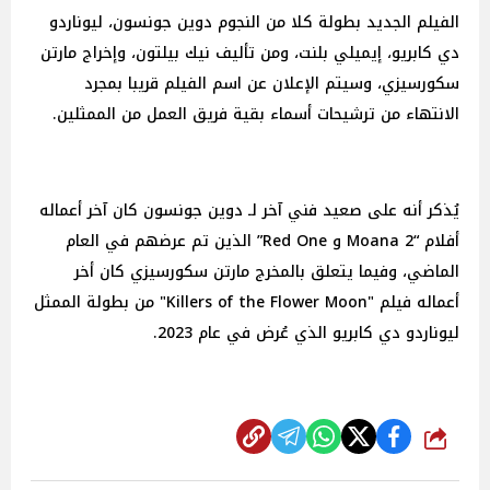
الفيلم الجديد بطولة كلا من النجوم دوين جونسون، ليوناردو
دي كابريو، إيميلي بلنت، ومن تأليف نيك بيلتون، وإخراج مارتن
سكورسيزي، وسيتم الإعلان عن اسم الفيلم قريبا بمجرد
الانتهاء من ترشيحات أسماء بقية فريق العمل من الممثلين.
يُذكر أنه على صعيد فني آخر لـ دوين جونسون كان آخر أعماله
أفلام “Moana 2 و Red One” الذين تم عرضهم في العام
الماضي، وفيما يتعلق بالمخرج مارتن سكورسيزي كان أخر
أعماله فيلم "Killers of the Flower Moon" من بطولة الممثل
ليوناردو دي كابريو الذي عُرض في عام 2023.
شارك