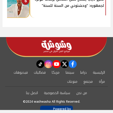
6
لجمهوره: “وحشتوني من السنة للسنة”
instagram
tiktok
youtube
twitter
facebook
الرئيسية
دراما
سينما
مزيكا
فضائيات
فيديوهات
مرأة
مجتمع
منوعات
من نحن
سياسة الخصوصية
اتصل بنا
©2024 washwasha All Rights Reserved.
Powered by