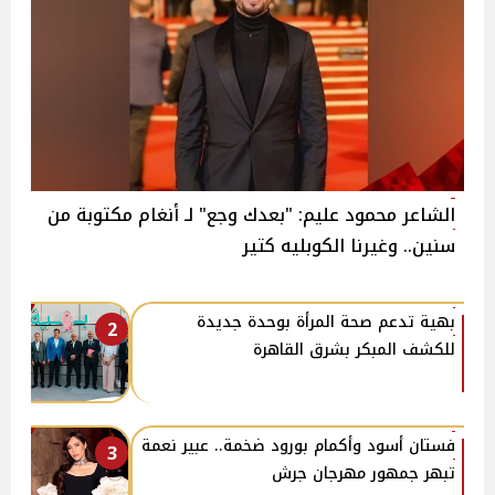
الشاعر محمود عليم: "بعدك وجع" لـ أنغام مكتوبة من
سنين.. وغيرنا الكوبليه كتير
بهية تدعم صحة المرأة بوحدة جديدة
2
للكشف المبكر بشرق القاهرة
فستان أسود وأكمام بورود ضخمة.. عبير نعمة
3
تبهر جمهور مهرجان جرش