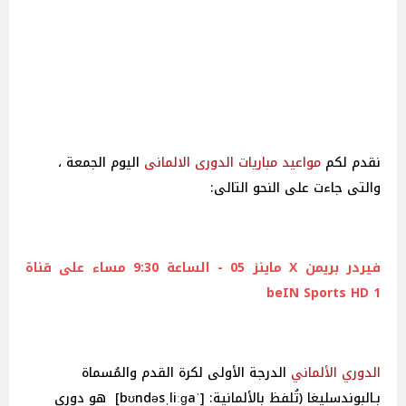
نقدم لكم
مواعيد
مباريات
الدورى الالمانى
اليوم الجمعة ،
والتى جاءت على النحو التالى:
فيردر بريمن X ماينز 05 - الساعة 9:30 مساء على قناة
beIN Sports HD 1
الدوري الألماني
الدرجة الأولى لكرة القدم والمُسماة
بـالبوندسليغا (تُلفظ بالألمانية: [ˈbʊndəsˌliːɡa] هو دوري