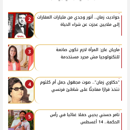
حواديت زمان.. أنور وجدي من مليارات العقارات
2
إلى ملايين عجزت عن شراء الحياة
ماريان عازر: المرأة لازم تكون صانعة
3
للتكنولوجيا مش مجرد مستخدمة
"حكاوي زمان".. صوت مجهول جعل أم كلثوم
4
تتخذ قرارًا مفاجئًا على شاطئ فرنسي
تامر حسني يحيي حفلا غنائيا في رأس
5
الحكمة.. 14 أغسطس