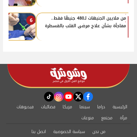
من ملايين الجنيهات لـ480 جنيهًا فقط..
6
مفاجأة بشأن علاج مرضى القلب بالقسطرة
instagram
tiktok
youtube
twitter
facebook
الرئيسية
دراما
سينما
مزيكا
فضائيات
فيديوهات
مرأة
مجتمع
منوعات
من نحن
سياسة الخصوصية
اتصل بنا