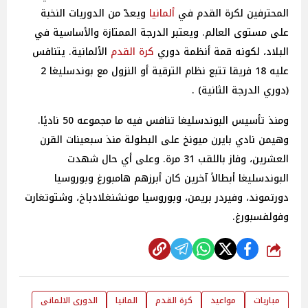
المحترفين لكرة القدم في
ألمانيا
ويعدّ من الدوريات النخبة
على مستوى العالم. ويعتبر الدرجة الممتازة والأساسية في
البلاد، لكونه قمة أنظمة دوري
كرة القدم
الألمانية. يتنافس
عليه 18 فريقا تتبع نظام الترقية أو النزول مع بوندسليغا 2
(دوري الدرجة الثانية) .
ومنذ تأسيس البوندسليغا تنافس فيه ما مجموعه 50 ناديًا.
وهيمن نادي بايرن ميونخ على البطولة منذ سبعينات القرن
العشرين، وفاز باللقب 31 مرة. وعلى أي حال شهدت
البوندسليغا أبطالاً آخرين كان أبرزهم هامبورغ وبوروسيا
دورتموند، وفيردر بريمن، وبوروسيا مونشنغلادباخ، وشتوتغارت
وفولفسبورغ.
شارك
مباريات
مواعيد
كرة القدم
المانيا
الدورى الالمانى