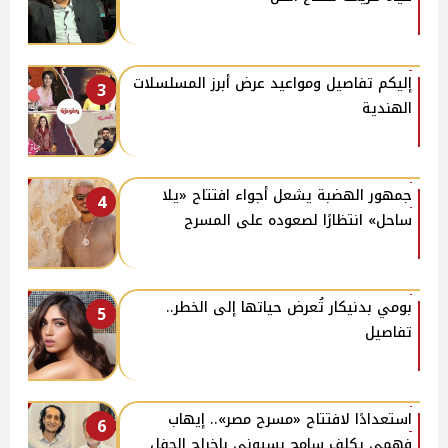
إليكم تفاصيل ومواعيد عرض أبرز المسلسلات
3
الهندية
جمهور الهضبة يشعل أجواء افتتاح «يلا
4
ساحل» انتظارًا لصعوده على المسرح
بومي بدنيكار تُعرض حياتها إلى الخطر..
5
تفاصيل
استعدادًا لافتتاح «مسرح مصر».. إيهاب
6
فهمي يكلف سامح بسيوني بإخراج الحفل