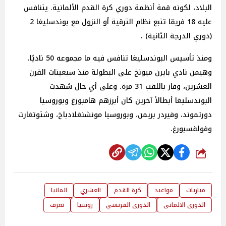
البلاد، لكونه قمة أنظمة دوري كرة القدم الألمانية. يتنافس
عليه 18 فريقا تتبع نظام الترقية أو النزول مع بوندسليغا 2
(دوري الدرجة الثانية) .
ومنذ تأسيس البوندسليغا تنافس فيه ما مجموعه 50 ناديًا.
وهيمن نادي بايرن ميونخ على البطولة منذ سبعينات القرن
العشرين، وفاز باللقب 31 مرة. وعلى أي حال شهدت
البوندسليغا أبطالاً آخرين كان أبرزهم هامبورغ وبوروسيا
دورتموند، وفيردر بريمن، وبوروسيا مونشنغلادباخ، وشتوتغارت
وفولفسبورغ.
شارك
مباريات
مواعيد
كرة القدم
العشري
المانيا
الدورى الالمانى
الدورى الفرنسي
روسيا
تعرف