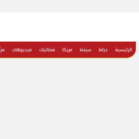
الرئيسية
دراما
سينما
مزيكا
فضائيات
فيديوهات
مرأ