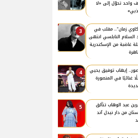
 واحد تحوّل إلى «لا
بي»
اوي زمان".. مقلب في
3
 السلام النابلسي انتهى
لة غاضبة من الإسكندرية
اهرة
صور.. إيهاب توفيق يحيي
4
ًا غنائيًا في المنصورة
ديدة
ين عبد الوهاب تتألق
5
تان من دار نيدل آند
د