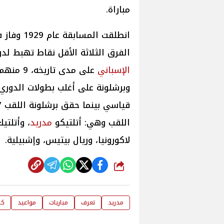
مباراة.
الفرق الثلاثة الأقل نقاط تهبط لدوري الدرجة ال
الإسباني
على مدى تاريخه، 9 منهم توج باللقب، ومنذ 1950 سيطر ناديا ريال
وبرشلونة على أغلب بطولات الدوري.
اللقب وهي: أتلتيكو
مدريد
، وأتلتي
لاكورونيا، وريال بيتيس، وإشبيلية.
شارك
مدريد
تعرف
مباريات
مواعيد
كر