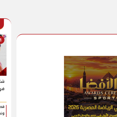
1
شاك
في
قصة
ونج