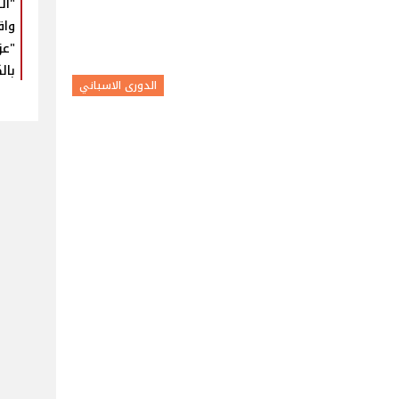
"ال
واق
"عز
بال
الدورى الاسباني