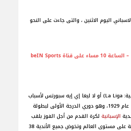
اسباني اليوم الاثنين ، والتى جاءت على النحو
ديبورتيفو ألافيس X سيلتا فيجو – الساعة 10 مساء على قناة beIN Sports
أو لا ليغا (بالإسبانية: La Liga)‏ أو لا ليغا إي إيه سبورتس لأسباب
لى لبطولة
ندية
الإسبانية
لكرة القدم من أجل الفوز بلقب
الدوري الذي يعتبر من دوريات النخبة على مستوى العالم وتخوض جميع الأندية 38