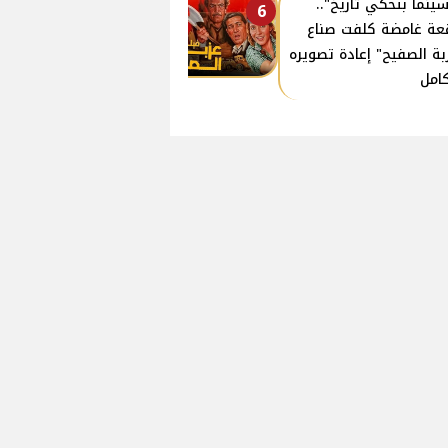
سينما بتحكي تاريخ"..
6
عة غامضة كلفت صناع
بة الصفيح" إعادة تصويره
كامل