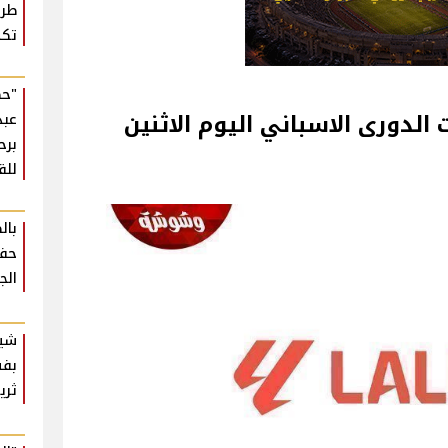
طرف
تكذ
"حك
الدورى الاسباني اليوم الاثنين
عبد
برح
للق
بال
حفل
الج
شير
بفس
ثري