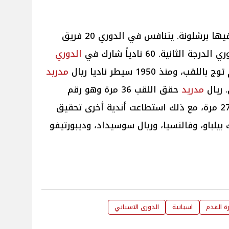
انطلقت المسابقة عام 1929 وفاز فيها برشلونة. يتنافس في الدوري 20 فريق
ثانية. 60 نادياً شارك في
الدوري
مدريد
 ريال
مدريد
حقق اللقب 36 مرة وهو رقم
قياسي بينما حقق برشلونة اللقب 27 مرة، مع ذلك استطاعت أندية أخرى تحقيق
ك بيلباو، وفالنسيا، وريال سوسيداد، وديبورتيفو
ة القدم
اسبانية
الدورى الاسباني