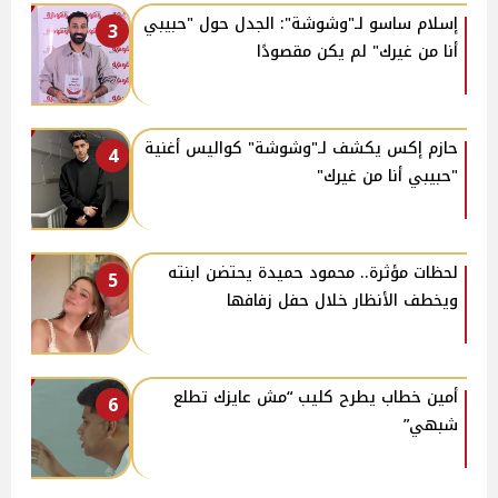
إسلام ساسو لـ"وشوشة": الجدل حول "حبيبي
3
أنا من غيرك" لم يكن مقصودًا
حازم إكس يكشف لـ"وشوشة" كواليس أغنية
4
"حبيبي أنا من غيرك"
لحظات مؤثرة.. محمود حميدة يحتضن ابنته
5
ويخطف الأنظار خلال حفل زفافها
أمين خطاب يطرح كليب “مش عايزك تطلع
6
شبهي”