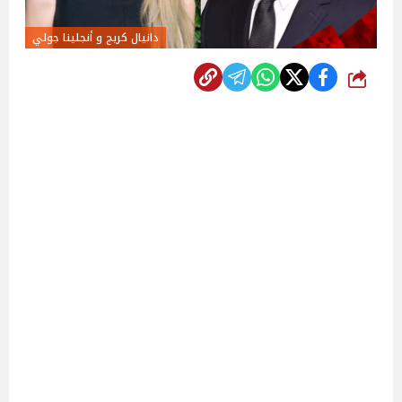
دانيال كريج و أنجلينا جولي
شارك