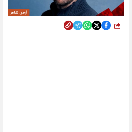
أرمي هامر
شارك