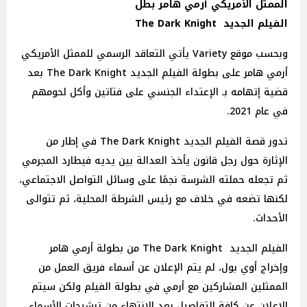
الممثل الأمريكي أرمي هامر بطل
الفيلم الجديد The Dark Knight
وبحسب موقع Variety يأتي التعاقد الرسمي للممثل الأمريكي
أرمي هامر على بطولة الفيلم الجديد The Dark Knight بعد
قضية إتهامه بـ الإعتداء الجنسي على فتاتين وأكل لحومهم
في عام 2021.
تدور قصة الفيلم الجديد The Dark Knight في إطار من
الإثارة حول رجل قانون يأخذ العدالة بين يديه فيطارد المجرمي
ثم تجعله حملته الشرسة نجمًا على وسائل التواصل الاجتماعي،
لكنها تضعه في خلاف مع رئيس الشرطة المحلية، ثم تتوالى
الأحداث.
الفيلم الجديد The Dark Knight من بطولة أرمي هامر
وإخراج أوي بول، لم يتم الإعلان عن أسماء فريق العمل من
الممثلين المشاركين مع أرمي في بطولة الفيلم ولكن سيتم
الإعلان عن كافة التفاصيل بعد الإنتهاء من ترشيحات الأسماء.