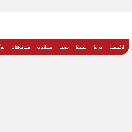
الرئيسية
دراما
سينما
مزيكا
فضائيات
فيديوهات
مرأ