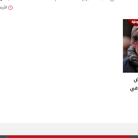
الأربعاء 08/يناير/25
ض
 في