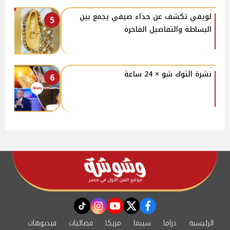
لويفي تكشف عن حذاء صيفي يجمع بين
5
البساطة والتفاصيل الفاخرة
نشرة التوك شو × 24 ساعة
6
instagram
tiktok
youtube
twitter
facebook
الرئيسية
دراما
سينما
مزيكا
فضائيات
فيديوهات