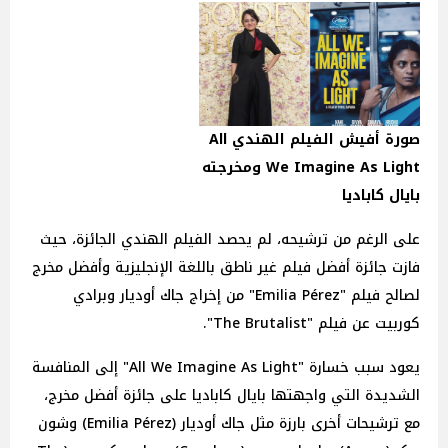
صورة أفيش الفيلم الهندي All
We Imagine As Light ومخرجته
بايال كاباديا
على الرغم من ترشيحه، لم يحصد الفيلم الهندي الجائزة، حيث
فازت جائزة أفضل فيلم غير ناطق باللغة الإنجليزية وأفضل مخرج
لصالح فيلم "Emilia Pérez" من إخراج جاك أوديار وبرادي
كوربيت عن فيلم "The Brutalist".
يعود سبب خسارة "All We Imagine As Light" إلى المنافسة
الشديدة التي واجهتها بايال كاباديا على جائزة أفضل مخرج،
مع ترشيحات أخرى بارزة مثل جاك أوديار (Emilia Pérez) وشون