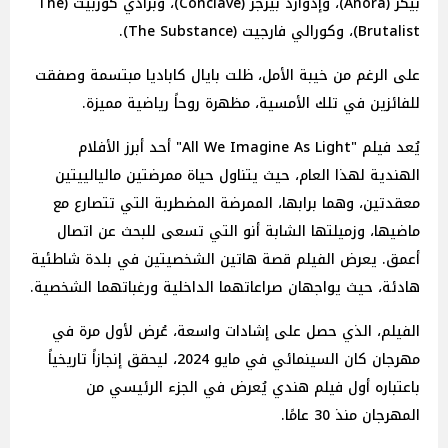
بيكر (Anora)، وإدوارد بيرجر (Conclave)، وبرادي كوربيت (The
Brutalist)، وكورالي فارجيت (The Substance).
على الرغم من خيبة الأمل، ظلت بايال كاباديا مبتسمة وصفقت
للفائزين في تلك الأمسية، مظهرة روحاً رياضية مميزة.
يُعد فيلم "All We Imagine As Light" أحد أبرز الأفلام
الهندية لهذا العام، حيث يتناول حياة ممرضتين ماليالييتين
معقدتين، وهما برابها، الممرضة المضطربة التي تتصارع مع
ماضيها، وزميلتها الشابة أنو التي تسعى للبحث عن اتصال
أعمق. يعرض الفيلم قصة هاتين الشخصيتين في بلدة شاطئية
هادئة، حيث يواجهان صراعاتهما الداخلية ورغباتهما الشخصية.
الفيلم، الذي حصل على إشادات واسعة، عُرض لأول مرة في
مهرجان كان السينمائي في مايو 2024، ليحقق إنجازاً تاريخياً
باعتباره أول فيلم هندي يُعرض في الجزء الرئيسي من
المهرجان منذ 30 عامًا.