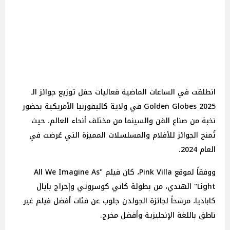
انطلقت في الساعات الماضية فعاليات حفل توزيع جوائز الـ
Golden Globes 2025 في ولاية كاليفورنيا الأمريكية بحضور
نخبة من صناع الفن والسينما من مختلف أنحاء العالم، حيث
تُمنح الجوائز للأفلام والمسلسلات المميزة التي عُرضت في
العام 2024.
ووفقاً لموقع Pink Villa، كان فيلم "All We Imagine As
Light" الهندي، من بطولة كاني كوسروتي وإخراج بايال
كاباديا، مرشحاً لجائزة الجولدن جلوب عن فئات أفضل فيلم غير
ناطق باللغة الإنجليزية وأفضل مخرج.