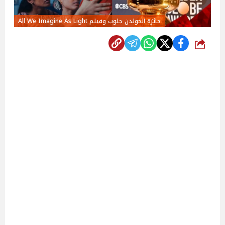
جائزة الجولدن جلوب وفيلم All We Imagine As Light
شارك