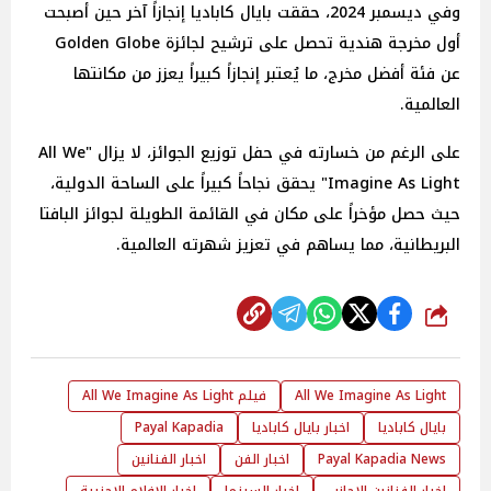
وفي ديسمبر 2024، حققت بايال كاباديا إنجازاً آخر حين أصبحت
أول مخرجة هندية تحصل على ترشيح لجائزة Golden Globe
عن فئة أفضل مخرج، ما يُعتبر إنجازاً كبيراً يعزز من مكانتها
العالمية.
على الرغم من خسارته في حفل توزيع الجوائز، لا يزال "All We
Imagine As Light" يحقق نجاحاً كبيراً على الساحة الدولية،
حيث حصل مؤخراً على مكان في القائمة الطويلة لجوائز البافتا
البريطانية، مما يساهم في تعزيز شهرته العالمية.
شارك
All We Imagine As Light
فيلم All We Imagine As Light
بايال كاباديا
اخبار بايال كاباديا
Payal Kapadia
Payal Kapadia News
اخبار الفن
اخبار الفنانين
اخبار الفنانين الاجانب
اخبار السينما
اخبار الافلام الاجنبية