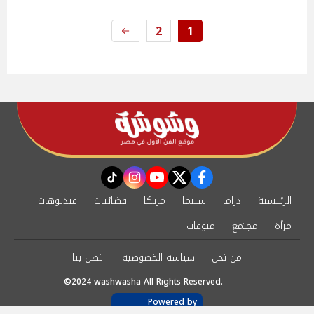
2
1
instagram
tiktok
youtube
twitter
facebook
الرئيسية
دراما
سينما
مزيكا
فضائيات
فيديوهات
مرأة
مجتمع
منوعات
من نحن
سياسة الخصوصية
اتصل بنا
©2024 washwasha All Rights Reserved.
Powered by