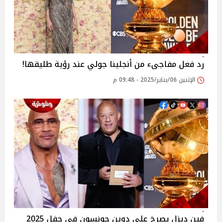
رد فعل مفاجىء من أنجلينا جولي عند رؤية طليقها!
الإثنين 06/يناير/2025 - 09:48 م
فين ديزل يصرخ على دوين جونسون في حفل 2025