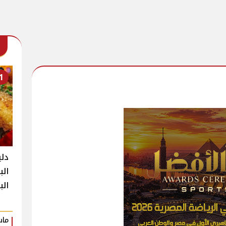
1
دلي
الب
ال
ماس