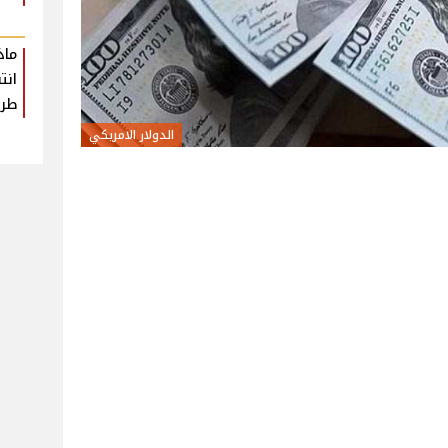
ماذ
انت
طرا
الدولار الامريكي