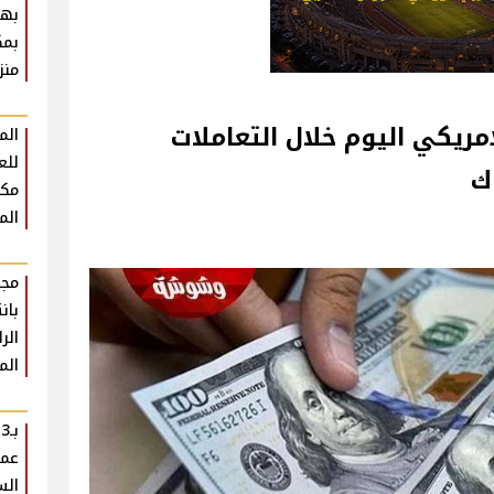
بهت
بمك
منز
مريكي اليوم خلال التعاملات
الم
للع
ك
مكث
الم
مجد
بان
الر
الم
ب
عمل
الس