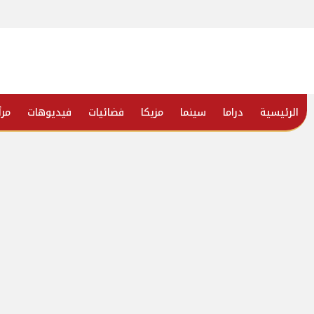
الرئيسية
دراما
سينما
مزيكا
فضائيات
فيديوهات
مرأ