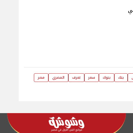
ي
بنك
بنوك
سعر
تعرف
المصري
مصر