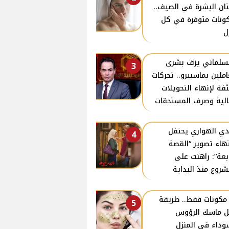
ان البشرة في الصيف..
ونات متوفرة في كل
ل
سلماني يزف بشرى
3
املين بماسبيرو.. تحركات
فة لإنهاء التحويلات
الية وصرف المستحقات
ي الهواري يحتفل
4
تهاء تصوير “القصة
ابعة”: راهنت على
شروع منذ البداية
ـ3 مكونات فقط.. طريقة
5
 ماسك الرؤوس
وداء في المنزل