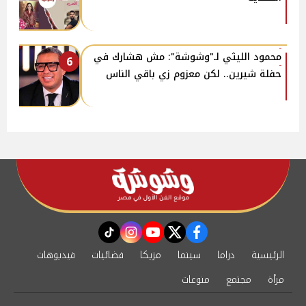
محمود الليثي لـ"وشوشة": مش هشارك في
6
حفلة شيرين.. لكن معزوم زي باقي الناس
instagram
tiktok
youtube
twitter
facebook
الرئيسية
دراما
سينما
مزيكا
فضائيات
فيديوهات
مرأة
مجتمع
منوعات