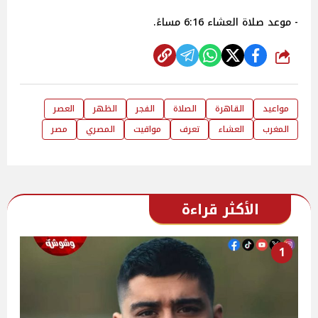
- موعد صلاة العشاء 6:16 مساءً.
شارك
مواعيد
القاهرة
الصلاة
الفجر
الظهر
العصر
المغرب
العشاء
تعرف
مواقيت
المصري
مصر
الأكثر قراءة
1