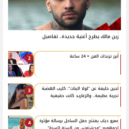
زين مالك يطرح أغنية جديدة.. تفاصيل
أبرز ترندات الفن × 24 ساعة
2
لجين خليفة عن "لولا البنات": كليب الهضبة
3
تجربة عظيمة.. والزغاريد كانت حقيقية
عمرو دياب يفتتح حفل الساحل برسالة مؤثرة
4
لجمهوره: “وحشتوني من السنة للسنة”