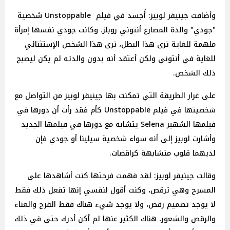
وأضافت جينيفر لوبيز: أُجسد في فيلم Unstoppable شخصية
"جودي" والدة المصارع أنتوني روبلز، وكانت جودي نفسها إمرأة
ملهمة للغاية ترى هذا البطل، ترى هذا الشخص الإستثنائي
للغاية في أنتوني ولكن أعتقد أنه بدون والدته لم يكن ليصبح
ذلك الشخص.
على غرار الطريقة التي تمكنت بها جينيفر لوبيز من التواصل مع
شخصيتها في فيلم Unstoppable كأم فقد رأت أن دورها في
فيلمها الشهير Selena يتشابه مع دورها في فيلمها الجديد
وأشارت لوبيز إلى أنه سواء شخصية سيلينا أو جودي فإن
لديهما قلوب متشابهة كراقصات.
وقالت جينيفر لوبيز: لقد فهمت فرحتها كنت أشاهدها على
المسرح وهي ترقص، وكنت أقول لنفسي إنها تفعل ذلك فقط
لا يوجد تصميم رقص، ولا يوجد شيء هناك فقط الفرح والغناء
والرقص والشعور، هناك الكثير عنها لم أكن أدرك حتى في ذلك