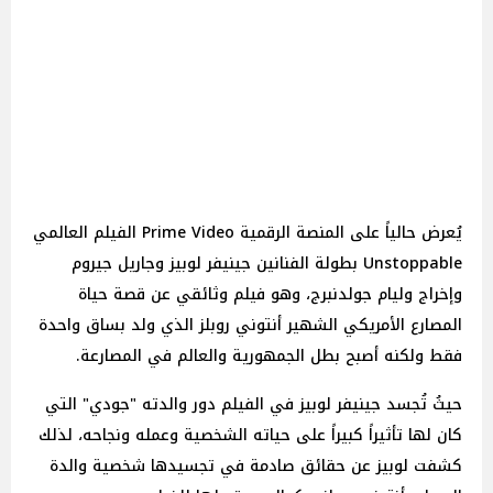
يُعرض حالياً على المنصة الرقمية Prime Video الفيلم العالمي
Unstoppable بطولة الفنانين جينيفر لوبيز وجاريل جيروم
وإخراج وليام جولدنبرج، وهو فيلم وثائقي عن قصة حياة
المصارع الأمريكي الشهير أنتوني روبلز الذي ولد بساق واحدة
فقط ولكنه أصبح بطل الجمهورية والعالم في المصارعة.
حيثُ تُجسد جينيفر لوبيز في الفيلم دور والدته "جودي" التي
كان لها تأثيراً كبيراً على حياته الشخصية وعمله ونجاحه، لذلك
كشفت لوبيز عن حقائق صادمة في تجسيدها شخصية والدة