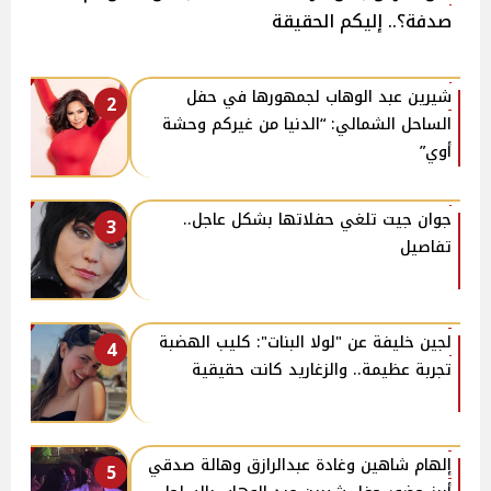
صدفة؟.. إليكم الحقيقة
شيرين عبد الوهاب لجمهورها في حفل
2
الساحل الشمالي: “الدنيا من غيركم وحشة
أوي”
جوان جيت تلغي حفلاتها بشكل عاجل..
3
تفاصيل
لجين خليفة عن "لولا البنات": كليب الهضبة
4
تجربة عظيمة.. والزغاريد كانت حقيقية
إلهام شاهين وغادة عبدالرازق وهالة صدقي
5