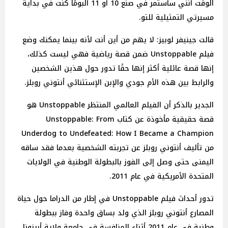
الوقت أنني سأستمر في صنع 10 أو 11 ألبومًا كنت في بداية
مسيرتي التمثيلية للتو.
قالت جينيفر لوبيز: لا يهم من أين أنت لأنه بينما يمكنك وضع
فيلم Unstoppable ضمن قصة رياضية فهي ليست كذلك،
إنها قصة عائلية أكثر إنها حقًا تدور حول هذين الشخصين
والرابط بين هذه الأم جودي والإبن الإستثنائي أنتوني روبلز.
الجدير بالذكر أن الفيلم العالمي المنتظر Unstoppable هو
قصة حقيقية مأخوذة عن كتاب Unstoppable: From
Underdog to Undefeated: How I Became a Champion
من تأليف أنتوني روبلز عن تجربته الشخصية بعدما فقد ساقه
اليمنى حتى وصل إلى الفوز بالبطولة الوطنية في الولايات
المتحدة الأمريكية في عام 2011.
تدور أحداث فيلم Unstoppable في إطار من الدراما حول حياة
المصارع أنتوني روبلز الذي ولد بساق واحدة وفاز ببطولة
وطنية في عام 2011 أثناء المنافسة في جامعة ولاية أريزونا،