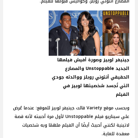
المصارع أنتوني روبلز، وكواليس قبولها للفيلم.
جينيفر لوبيز وصورة أفيش فيلمها
الجديد Unstoppable والمصارع
الحقيقي أنتوني روبلز ووالدته جودي
التي تُجسد شخصيتها لوبيز في
الفيلم
وبحسب موقع Variety قالت جينيفر لوبيز للموقع: عندما عُرض
علي سيناريو فيلم Unstoppable لأول مرة أحببته لأنه قصة
لاتينية لكنني أحببتُ أيضًا أن الفيلم ملهمًا وبه شخصيات
معقدة للغاية.