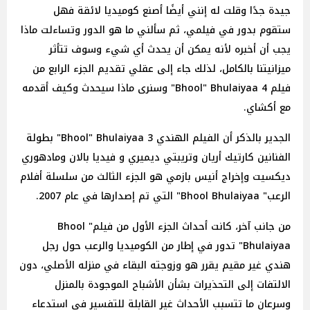
جيدة جدًا وقلت له إنني أيضًا أصنع كوميديا ​​لائقة فهل
ستقوم بدور في فيلمي، ثم سألني ما هو الدور وتساءلت ماذا
يجب أن أخبره لأنه يمكن أن يحدث أي شيء وسوف تتأثر
ميزانيتنا بالكامل، لذلك جاء إلى عقلي تقديم الجزء الرابع من
فيلم Bhool" Bhulaiyaa 4" وسنرى ماذا سيحدث وكيف أقدمه
مع أكشاي.
الجدير بالذكر أن الفيلم الهندي Bhool" Bhulaiyaa 3" بطولة
الفنانين كارتيك أريان وتريبتي ديميري و فيديا بالان ومادهوري
ديكسيت وإخراج أنيس بازمي هو الجزء الثالث من سلسلة أفلام
الرعب" Bhool Bhulaiyaa" التي تم إصدارها في عام 2007.
من جانب آخر، كانت أحداث الجزء الأول من فيلم" Bhool
Bhulaiyaa" تدور في إطار من الكوميديا والرعب حول رجل
هندي غير مقيم يقرر هو وزوجته البقاء في منزله الأصلي، دون
الالتفات إلى التحذيرات بشأن الأشباح الموجودة بالمنزل
وسرعان ما تتسبب الأحداث غير القابلة للتفسير في استدعاء