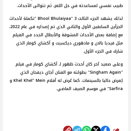
طبيب نفسي لمساعدته في حل اللغز، ثم تتوالى الأحداث.
لذلك يشهد الجزء الثالث Bhool Bhulaiyaa" 3 "تكملة لأحداث
الجزأين السابقين الأول والثاني الذي تم إصداره في عام 2022،
مع إضافة بعض الأحداث المشوقة والأبطال الجدد في الفيلم
مثل فيديا بالان و مادهوري ديكسيت و أكشاي كومار الذي
شارك في الجزء الأول.
وعلى صعيد آخر كان أحدث ظهور لـ أكشاي كومار في فيلم
"Singham Again" بطولته مع الفنان أجاي ديفجان الذي
يُعرض حاليا بالسينمات، كما عُرض له أفلام Khel Khel" Mein و
Sarfira" في موسم الصيف الماضي.