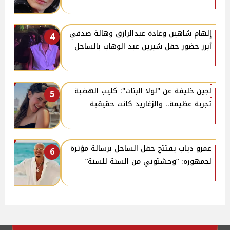
إلهام شاهين وغادة عبدالرازق وهالة صدقي
4
أبرز حضور حفل شيرين عبد الوهاب بالساحل
لجين خليفة عن "لولا البنات": كليب الهضبة
5
تجربة عظيمة.. والزغاريد كانت حقيقية
عمرو دياب يفتتح حفل الساحل برسالة مؤثرة
6
لجمهوره: “وحشتوني من السنة للسنة”