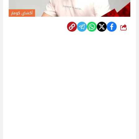
أكشاي كومار
شارك