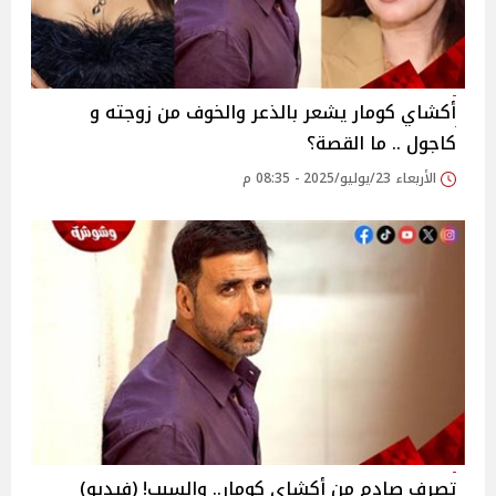
أكشاي كومار يشعر بالذعر والخوف من زوجته و
كاجول .. ما القصة؟
الأربعاء 23/يوليو/2025 - 08:35 م
تصرف صادم من أكشاي كومار.. والسبب! (فيديو)