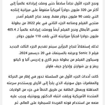
ونجح الجزء الأول نجاحاً ساحقاً حتى وصلت إيراداته عالمياً إلى
أكثر من 320 مليون دولاراً أمريكياً متفوقاً على ميزانية إنتاجه
التي بلغت 90 مليون دولار فقط، وبعد نجاح الفيلم أصدر
منتجي الفيلم وصناعه الجزء الثاني في عام 2022 من بطولة
نفس الأبطال ونجح الفيلم أيضاً ووصلت إيراداته عالمياً لـ 405.4
مليون دولارا مُجتازاً ميزانيته التي بلغت 110 مليون دولار.
لذلك إستغلالاً لنجاح الجزأين سيتم تقديم الجزء الثالث الجديد
فيلم Sonic 3 وعرضه بالسينمات في 20 ديسمبر 2024،
وسيكون الفيلم من بطولة جيم كاري و إدريس ألبا و كيانو
ريفز و بن شوارتز، وإخراج جيف فاولر.
كانت أحداث الجزء الأول من السلسلة تدور في إطار من الحركة
والمغامرات حول سونيك الذي يلجأ إلى الأرض ويستخدم سرعته
المذهلة ويعطل الطاقة عن طريق الخطأ في جزء من الولايات
المتحدة الأمريكية ويلفت انتباه الدكتور روبوتنيك ويجب عليه
منعه من استخدام قوته الفريدة للسيطرة على العالم، ثم