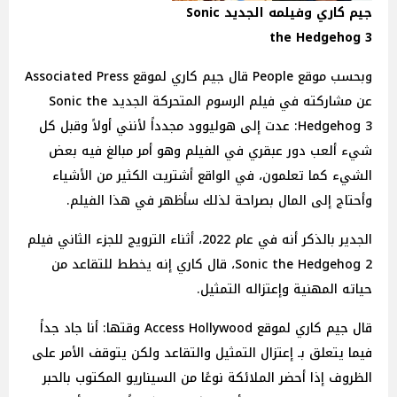
جيم كاري وفيلمه الجديد Sonic
the Hedgehog 3
وبحسب موقع People قال جيم كاري لموقع Associated Press
عن مشاركته في فيلم الرسوم المتحركة الجديد Sonic the
Hedgehog 3: عدت إلى هوليوود مجدداً لأنني أولاً وقبل كل
شيء ألعب دور عبقري في الفيلم وهو أمر مبالغ فيه بعض
الشيء كما تعلمون، في الواقع أشتريت الكثير من الأشياء
وأحتاج إلى المال بصراحة لذلك سأظهر في هذا الفيلم.
الجدير بالذكر أنه في عام 2022، أثناء الترويج للجزء الثاني فيلم
Sonic the Hedgehog 2، قال كاري إنه يخطط للتقاعد من
حياته المهنية وإعتزاله التمثيل.
قال جيم كاري لموقع Access Hollywood وقتها: أنا جاد جداً
فيما يتعلق بـ إعتزال التمثيل والتقاعد ولكن يتوقف الأمر على
الظروف إذا أحضر الملائكة نوعًا من السيناريو المكتوب بالحبر