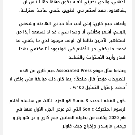
الذهبي، والذي يخبرني أنه سيكون مهمًا حقًا للناس أن
يشاهدوه، فقد أستمر في الطريق لكنني سآخذ استراحة.
وأضاف جيم كاري: إنني أحب حقًا حياتي الهادئة وشغفي
بالرسم، أشعر وكأنني أنا وهذا شيء قد لا تسمعه أبدًا من
المشاهير الآخرين طالما أن الوقت موجود لدي ما يكفي، قد
قدمت ما يكفي من الأفلام في هوليوود أنا مكتفي بهذا
القدر وأريد الأستراحة والتقاعد.
وعندما سأل موقع Associated Press جيم كاري عن هذه
التصريحات مؤخراً قال ضاحكًا: ربما كان ذلك مبالغة مني ولكن لا
أُخطط لإعتزال التمثيل 100%!.
يكون الفيلم الجديد Sonic 3 هو الجزء الثالث من سلسلة أفلام
الرسوم المتحركة Sonic التي تم عرض الجزء الأول منها في
عام 2020 وكانت من بطولة الفنانين جيم كاري و بن شوارتز و
جيمس مارسدن وإخراج جيف فاولر.