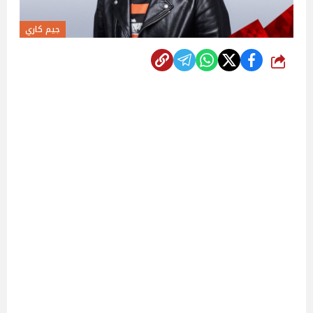
جيم كاري
شارك