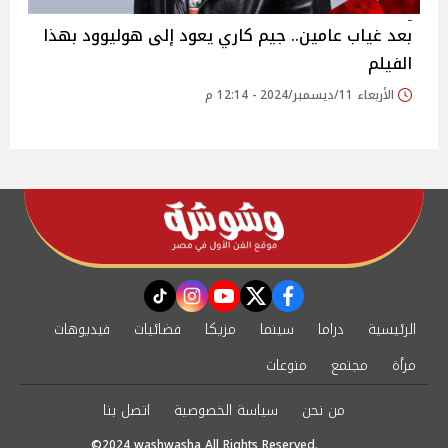
بعد غياب عامين.. جيم كاري يعود إلى هوليوود بهذا
الفيلم
الأربعاء 11/ديسمبر/2024 - 12:14 م
instagram
tiktok
youtube
twitter
facebook
الرئيسية
دراما
سينما
مزيكا
فضائيات
فيديوهات
مرأة
مجتمع
منوعات
من نحن
سياسة الخصوصية
اتصل بنا
©2024 washwasha All Rights Reserved.