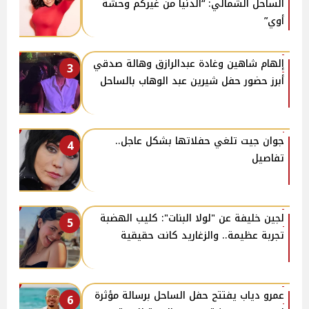
الساحل الشمالي: “الدنيا من غيركم وحشة
أوي”
إلهام شاهين وغادة عبدالرازق وهالة صدقي
3
أبرز حضور حفل شيرين عبد الوهاب بالساحل
جوان جيت تلغي حفلاتها بشكل عاجل..
4
تفاصيل
لجين خليفة عن "لولا البنات": كليب الهضبة
5
تجربة عظيمة.. والزغاريد كانت حقيقية
عمرو دياب يفتتح حفل الساحل برسالة مؤثرة
6