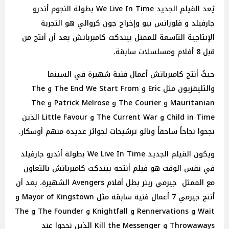
يُعد الفيلم الجديد We Live In Time بطولة النجوم أندرو
جارفيلد و فلورانس بيو وإخراج جون كروالي هو التجربة
الإنتاجية التاسعة للممثل بيندكت كامبرباتش بعد أن أنتج من
قبل 8 أفلام ومسلسلات سابقة.
حيثُ أنتج كامبرباتش أعمال فنية شهيرة في السينما
والتليفزيون مثل Eric و The End We Start From و The
Mauritanian و The Courier و Patrick Melrose و The
Child in Time و The Current War و Little Favour الذين
نجحوا نجاحاً ساحقاً ونالو ترشيحات لجوائز عديدة منهم أوسكار.
ويكون الفيلم الجديد We Live In Time بطولة أندرو جارفيلد
في نفس الوقت هو فيلم أنتجه بيندكت كامبرباتش بالتعاون
مع الممثل جيرمي رينر بطل أفلام Avengers الشهيرة، بعد أن
أنتج جيرمي 7 أعمال فنية سابقة مثل Mayor of Kingstown و
Wait و Rennervations و Knightfall و The Founder و The
Throwaways و Kill the Messenger الذين نجحوا عند