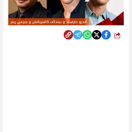
أندرو جارفيلد و بيندكت كامبرباتش و جيرمي رينر
شارك