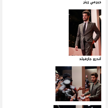
جيرمي رينر
أندرو جارفيلد