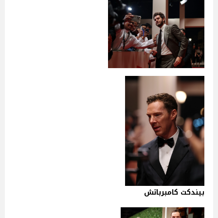
بيندكت كامبرباتش