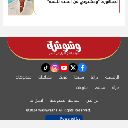
لجمهوره: “وحشتوني من السنة للسنة”
instagram
tiktok
youtube
twitter
facebook
الرئيسية
دراما
سينما
مزيكا
فضائيات
فيديوهات
مرأة
مجتمع
منوعات
من نحن
سياسة الخصوصية
اتصل بنا
©2024 washwasha All Rights Reserved.
Powered by