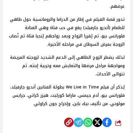
عرضهم.
تدور قصة الفيلم في إطار من الدراما والرومانسية حول طاهي
للطعام (أندرو جارفيلد) يقع في حب فتاة وهي الفنانة
فلورانس بيو، ثم يُقررا الزواج وبعد زواجهم يُنجبا فتاة ثم تُصاب
الزوجة بمرض السرطان في مراحله الأخيرة.
لذلك يضطر الزوج الطاهي إلى الدعم الشديد لزوجته المريضة
ومواجهة مراحل مرضها والتعايش معه وتربية إبنته، ثم
تتوالى الأحداث.
يُذكر أن فيلم We Live in Time بطولة الفنانين أندرو جارفيلد،
فلورانس بيو، أدم جيمس، ماراما كورليت، هيزر كراني، جرايس
مولوني، من تأليف نيك باين، وإخراج جون كراولي.
شارك