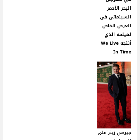
البحر الأحمر
السينمائي في
العرض الخاص
لفيلمه الذي
أنتجه We Live
In Time
جيرمي رينر على