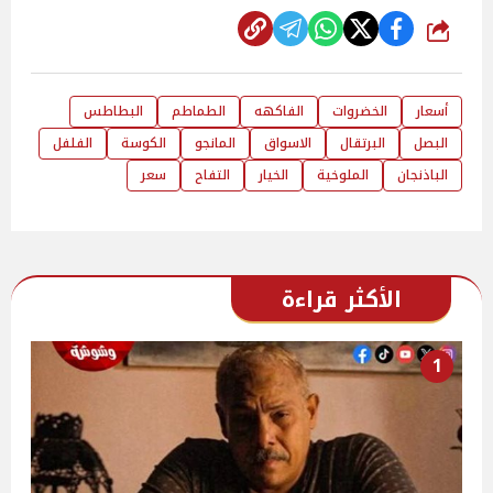
شارك
أسعار
الخضروات
الفاكهه
الطماطم
البطاطس
البصل
البرتقال
الاسواق
المانجو
الكوسة
الفلفل
الباذنجان
الملوخية
الخيار
التفاح
سعر
الأكثر قراءة
1