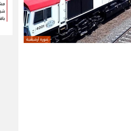
مش
شير
باق
صورة أرشيفية