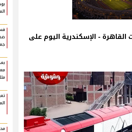
بوح
الم
فست
القاهرة - الإسكندرية اليوم على
ضخم
جمه
بعد
معل
ملك
تعر
الم
محم