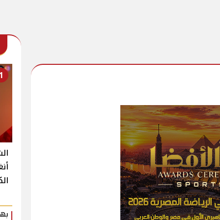
1
الش
أنغ
الك
بهي