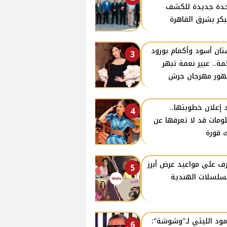
دة جديدة للكشف
بكر بشرق القاهرة
ان أسود وأكمام بورود
3
ة.. عبير نعمة تبهر
ور مهرجان جرش
 إعلان خطوبتها..
4
ومات قد لا تعرفها عن
 قورة
ف على مواعيد عرض أبرز
5
سلسلات الهندية
ود الليثي لـ"وشوشة":
6