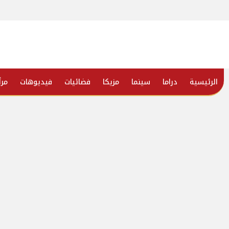
الرئيسية
دراما
سينما
مزيكا
فضائيات
فيديوهات
مرأ