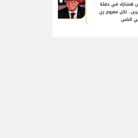
 هشارك في حفلة
ين.. لكن معزوم زي
ي الناس