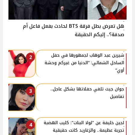
هل تعرض بطل فرقة BTS لحادث بفعل فاعل أم
صدفة؟.. إليكم الحقيقة
شيرين عبد الوهاب لجمهورها في حفل
2
الساحل الشمالي: “الدنيا من غيركم وحشة
أوي”
جوان جيت تلغي حفلاتها بشكل عاجل..
3
تفاصيل
لجين خليفة عن "لولا البنات": كليب الهضبة
4
تجربة عظيمة.. والزغاريد كانت حقيقية