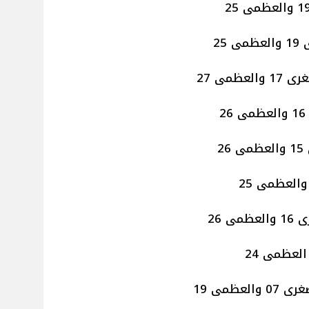
25
ظمى 27
2
 26
ظمى 19