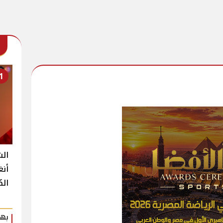
1
الش
أنغ
الك
بهي