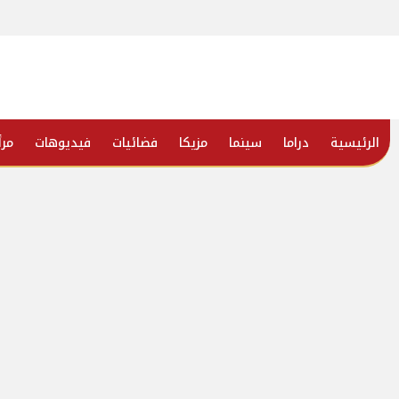
الرئيسية
دراما
سينما
مزيكا
فضائيات
فيديوهات
مرأ