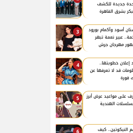
دة جديدة للكشف
بكر بشرق القاهرة
ان أسود وأكمام بورود
3
ة.. عبير نعمة تبهر
ور مهرجان جرش
 إعلان خطوبتها..
4
ومات قد لا تعرفها عن
 قورة
ف على مواعيد عرض أبرز
5
سلسلات الهندية
 النيكوتين.. كيف
6