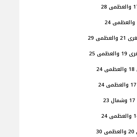
مى 29
مى 25
2
30