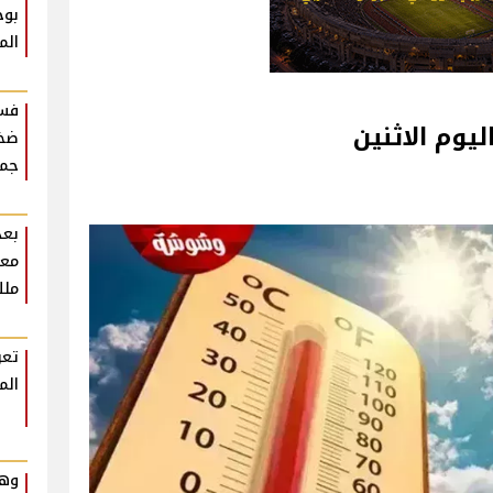
بوح
الم
فست
يوم الاثنين
ضخم
جمه
بعد
معل
ملك
تعر
الم
وهم