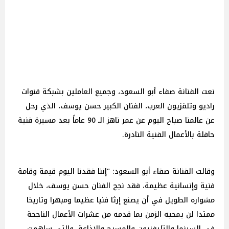
نعت الفنانة صفاء أبو السعود، وجميع العاملين بشبكة قنوات
راديو وتلفزيون العرب، الفنان الكبير حسن يوسف، الذي رحل
عن عالمنا صباح اليوم عن عمر ناهز الـ 90 عاماً بعد مسيرة فنية
حافلة بالأعمال الفنية النادرة.
وقالت الفنانة صفاء أبو السعود: "إننا فقدنا اليوم قيمة وقامة
فنية وإنسانية عظيمة، فقد نجح الفنان حسن يوسف، خلال
مشواره الطويل في أن يصنع إرثا فنيا عظيما ومبهرا وتاريخا
ممتدا لن يمحيه الزمن بما قدمه من عشرات الأعمال الناجحة
في السينما والتليفزيون والمسرح والإذاعة، والتي ساهمت