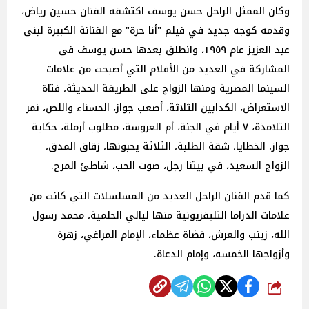
وكان الممثل الراحل حسن يوسف اكتشفه الفنان حسين رياض،
وقدمه كوجه جديد في فيلم "أنا حرة" مع الفنانة الكبيرة لبنى
عبد العزيز عام ١٩٥٩، وانطلق بعدها حسن يوسف في
المشاركة في العديد من الأفلام التي أصبحت من علامات
السينما المصرية ومنها الزواج على الطريقة الحديثة، فتاة
الاستعراض، الكدابين الثلاثة، أصعب جواز، الحسناء واللص، نمر
التلامذة، ٧ أيام في الجنة، أم العروسة، مطلوب أرملة، حكاية
جواز، الخطايا، شقة الطلبة، الثلاثة يحبونها، زقاق المدق،
الزواج السعيد، في بيتنا رجل، صوت الحب، شاطئ المرح.
كما قدم الفنان الراحل العديد من المسلسلات التي كانت من
علامات الدراما التليفزيونية منها ليالي الحلمية، محمد رسول
الله، زينب والعرش، قضاة عظماء، الإمام المراغي، زهرة
وأزواجها الخمسة، وإمام الدعاة.
شارك