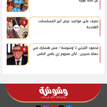
عن ملك قورة
تعرف على مواعيد عرض أبرز المسلسلات
5
الهندية
محمود الليثي لـ"وشوشة": مش هشارك في
6
حفلة شيرين.. لكن معزوم زي باقي الناس