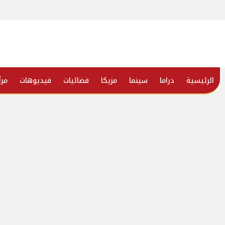
الرئيسية
دراما
سينما
مزيكا
فضائيات
فيديوهات
مرأ