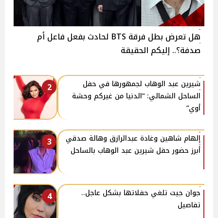
هل تعرض بطل فرقة BTS لحادث بفعل فاعل أم
صدفة؟.. إليكم الحقيقة
شيرين عبد الوهاب لجمهورها في حفل
2
الساحل الشمالي: “الدنيا من غيركم وحشة
أوي”
إلهام شاهين وغادة عبدالرازق وهالة صدقي
3
أبرز حضور حفل شيرين عبد الوهاب بالساحل
جوان جيت تلغي حفلاتها بشكل عاجل..
4
تفاصيل