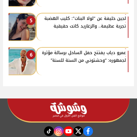
لجين خليفة عن "لولا البنات": كليب الهضبة
5
تجربة عظيمة.. والزغاريد كانت حقيقية
عمرو دياب يفتتح حفل الساحل برسالة مؤثرة
6
لجمهوره: “وحشتوني من السنة للسنة”
instagram
tiktok
youtube
twitter
facebook