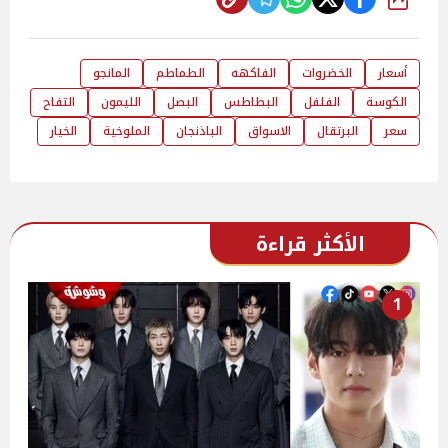
شارك
أسعار
الخضروات
الفاكهه
الطماطم
المانجو
الكوسة
الفلفل
البطاطس
البصل
الليمون
التفاح
سعر
البرتقال
الاسواق
الباذنجان
الملوخية
الخيار
الأكثر قراءة
1