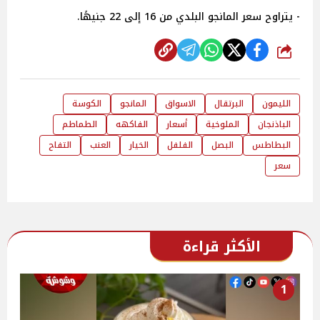
- يتراوح سعر المانجو البلدي من 16 إلى 22 جنيهًا.
شارك
الليمون
البرتقال
الاسواق
المانجو
الكوسة
الباذنجان
الملوخية
أسعار
الفاكهه
الطماطم
البطاطس
البصل
الفلفل
الخيار
العنب
التفاح
سعر
الأكثر قراءة
1