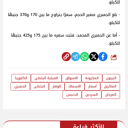
للكيلو.
- بلغ الجمبري صغير الحجم، سعرًا يتراوح ما بين 170 و370 جنيهًا
للكيلو.
- أما عن الجمبري المجمد، فثبت سعره ما بين 175 و425 جنيهًا
للكيلو.
شارك
البربون
المكرونة
الاسواق
الفيلية البلطى
الكابوريا
الماكريل
أسعار
الاسماك
الوقار
البلطى
الجمبري
المرجان
السردين
الدنيس
الأكثر قراءة