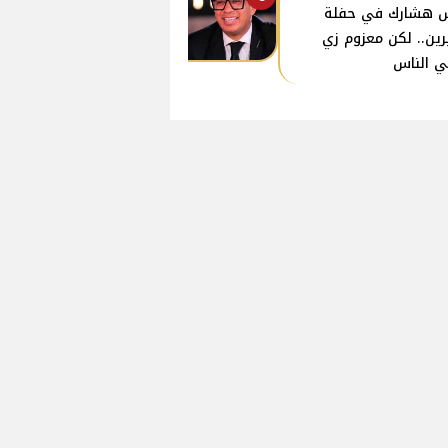
 هشارك في حفلة
ين.. لكن معزوم زي
ي الناس