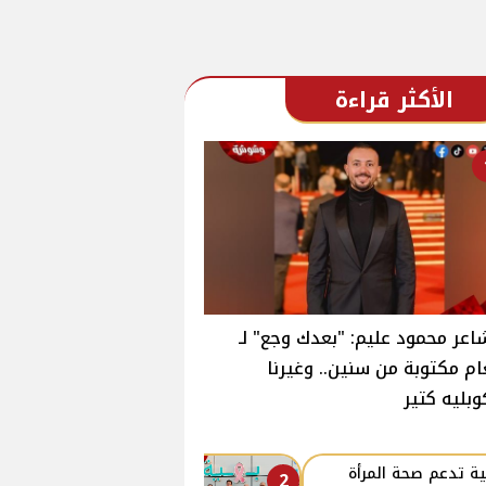
الأكثر قراءة
اعر محمود عليم: "بعدك وجع" لـ
ام مكتوبة من سنين.. وغيرنا
وبليه كتير
ة تدعم صحة المرأة
2