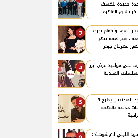
دة جديدة للكشف
بكر بشرق القاهرة
ان أسود وأكمام بورود
3
ة.. عبير نعمة تبهر
ور مهرجان جرش
ف على مواعيد عرض أبرز
4
سلسلات الهندية
ماجد المهندس يطرح 5
5
يات جديدة باللهجة
راقية
ود الليثي لـ"وشوشة":
6