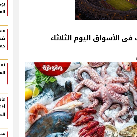
بوح
الم
فست
فى الأسواق اليوم الثلاثاء
ضخم
جمه
تعر
الم
أغن
الع
محم