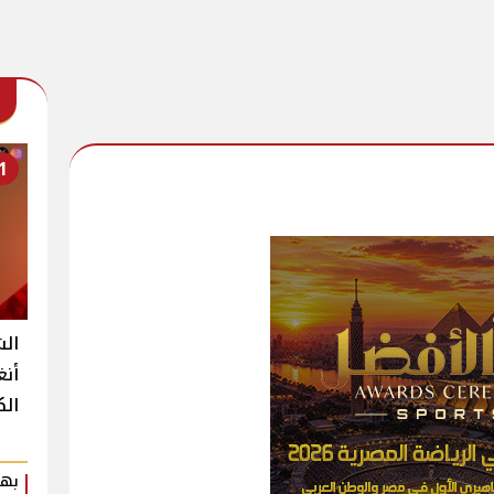
1
الش
أنغ
الك
بهي