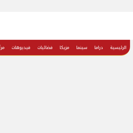
الرئيسية
دراما
سينما
مزيكا
فضائيات
فيديوهات
مرأ