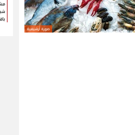
مش
شير
باق
صورة أرشيفية