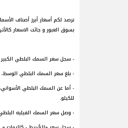
نرصد لكم أسعار أبرز أصناف الأسماك
بسوق العبور و جائت الاسعار كالأتى
- سجل سعر السمك البلطي الكبير اليوم، ليتراوح م
- بلغ سعر السمك البلطي الوسط، ليسجل ما بين 72 
للكيلو.
- وصل سعر السمك الفيليه البلطي المجمد، إلى ما
- سجل سعر «السُّبيط - كاليماري» اليوم، ما يتر