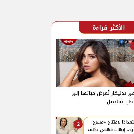
الأكثر قراءة
ي بدنيكار تُعرض حياتها إلى
طر.. تفاصيل
عدادًا لافتتاح «مسرح
2
».. إيهاب فهمي يكلف