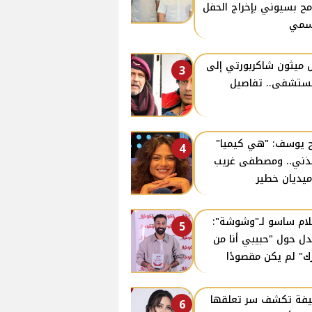
ح بسيوني بإخراج الحفل
سمي
 ميثون شاكربورتي إلى
3
ستشفى.. تفاصيل
 يوسف: "هي كيميا"
4
ذني.. ومصطفى غريب
يديان خطير
ام ساسو لـ"وشوشة":
5
دل حول "حبيبي أنا من
ك" لم يكن مقصودًا
فة تكشف سر تعلقها
6