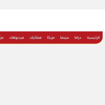
الرئيسية
دراما
سينما
مزيكا
فضائيات
فيديوهات
مرأ