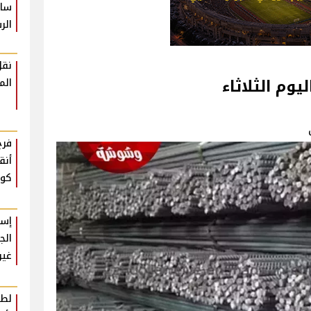
سام
الر
نقل
وم الثلاثاء
الم
فرح
أنق
كوم
إسل
الج
غير
لطي