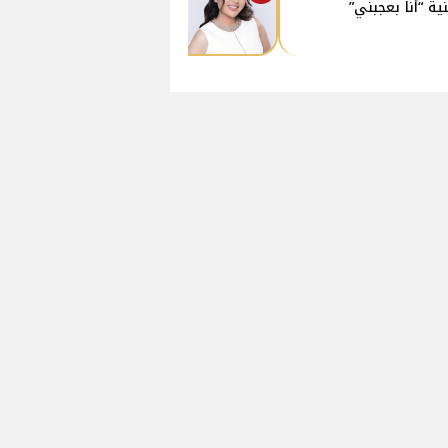
نية “أنا بعجبني”