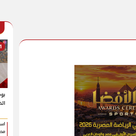
1
بوم
الخ
است
مصر