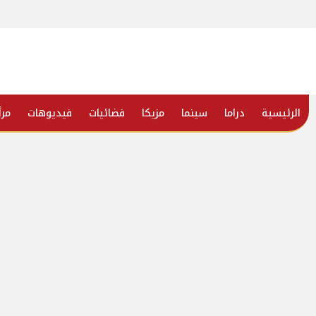
الرئيسية
دراما
سينما
مزيكا
فضائيات
فيديوهات
مرأ