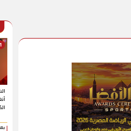
1
الش
أنغ
الك
بهي