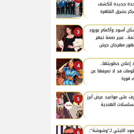
دة جديدة للكشف
بكر بشرق القاهرة
ان أسود وأكمام بورود
3
ة.. عبير نعمة تبهر
ور مهرجان جرش
 إعلان خطوبتها..
4
ومات قد لا تعرفها عن
 قورة
ف على مواعيد عرض أبرز
5
سلسلات الهندية
ود الليثي لـ"وشوشة":
6