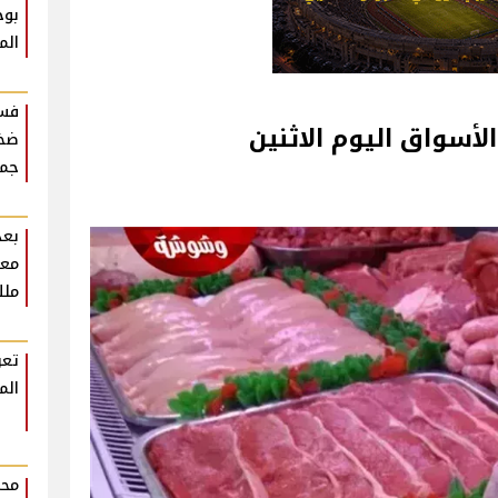
بوح
الم
فست
لأسواق اليوم الاثنين
ضخم
جمه
بعد
معل
ملك
تعر
الم
محم