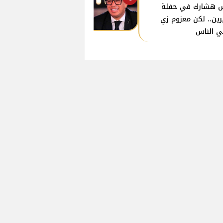
 هشارك في حفلة
ين.. لكن معزوم زي
ي الناس