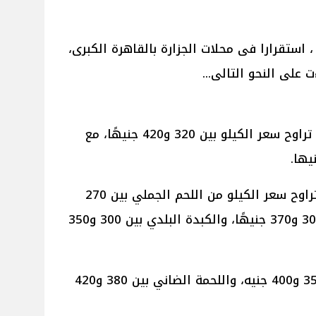
 استقرارا فى محلات الجزارة بالقاهرة الكبرى،
على النحو التالى...
أستقرت أسعار اللحوم البلدي، حيث تراوح سعر الكيلو بين 320 و420 جنيهًا، مع
أما بالنسبة لـ اللحوم الأخرى، فقد تراوح سعر الكيلو من اللحم الجملي بين 270
و300 جنيه، والمفروم البلدي بين 300 و370 جنيهًا، والكبدة البلدي بين 300 و350
كما تراوح سعر اللحمة البتلو بين 350 و400 جنيه، واللحمة الضاني بين 380 و420