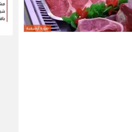
مش
شير
باق
صورة أرشيفية