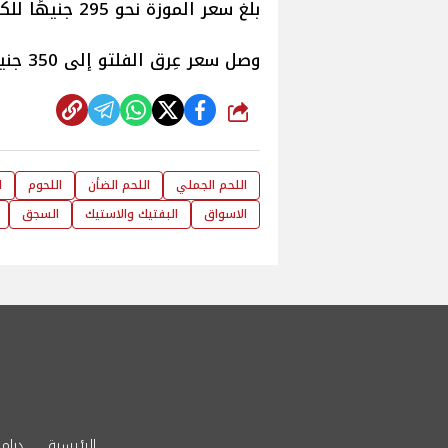
بلغ سعر الموزة نحو 295 جنيهًا للكيلو.
وصل سعر عِرق الفلتو إلى 350 جنيها.
شارك
اللحم الجملي
اللحم الضأن
اللحوم
ا
الاسواق
البفتيك والاستيك
السجق
الرئيسية
دراما