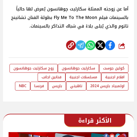
أما عن زوجته الممثلة سكارليت چوهانسون يُعرض لها حالياً
بالسينمات فيلم Fly Me To The Moon بطولة الفنان تشانينج
تاتوم والذي يُبلى بلاءً في شباك التذاكر بالسينمات.
شارك
كولين جوست
سكارليت جوهانسون
زوج سكارليت جوهانسون
افلام اجنبية
مسلسلات اجنبية
فنانين اجانب
اولمبياد باريس 2024
تاهيتي
باريس
فرنسا
NBC
الأكثر قراءة