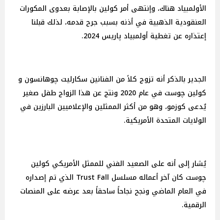
الأولمبياد هناك، وإنتهى أمر كولين بالإصابة بعدوى المكورات
العنقودية الذهبية في أذنه بسبب جرح قدمه، لذلك قبلنا
إعتذاره عن تغطية أولمبياد پاريس 2024.
الجدير بالذكر أنه تزوج كلاً من الفنانين سكارليت چوهانسون و
كولين چوست في عام 2020 ونتج عن هذا الزواج طفل صغير
يُدعى كوزمو، وهو من أكثر الممثلين والإعلاميين البارزين في
الولايات المتحدة الأمريكية.
يُشار إلى أنه على الصعيد الفني للممثل الأمريكي كولين
چوست كان آخر أعماله مسلسل Trust Fall الذي تم إصداره
في العام الماضي ونجح نجاحاً ساحقاً بعد عرضه على المنصات
الرقمية.