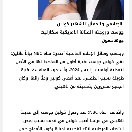
الإعلامي والممثل الشهير كولين
چوست وزوجته الفنانة الأمريكية سكارليت
چوهانسون
وبحسب وسائل الإعلام العالمية أصدرت قناة NBC بياناً قائلين:
بقي كولين چوست لفترة أطول من المخطط لها في الأصل
لتغطية أولمبياد پاريس 2024، وأستمرت المنافسة لفترة
طويلة بسبب الطقس، لقد أمضى كولين وقتًا رائعًا، وكان
الجميع مسرورين بتغطيته من تاهيتي.
وأضافت قناة NBC: عند وصول كولين چوست إلى مدينة
تاهيتي في فرنسا أصيب كولين في قدمه بسبب بعض
الشعاب المرجانية اثناء تغطيته لمبارة ركوب الأمواج ضمن