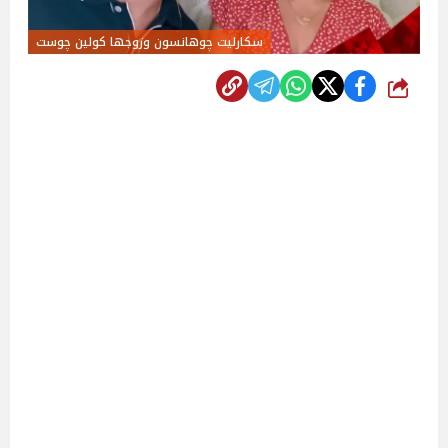
سكارليت چوهانسون وزوجها كولين چوست
شارك