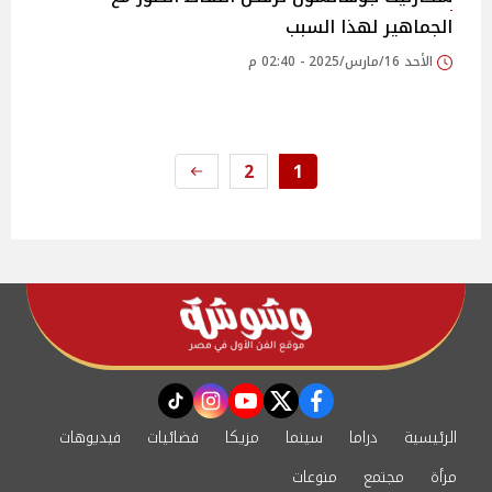
الجماهير لهذا السبب
الأحد 16/مارس/2025 - 02:40 م
2
1
instagram
tiktok
youtube
twitter
facebook
الرئيسية
دراما
سينما
مزيكا
فضائيات
فيديوهات
مرأة
مجتمع
منوعات