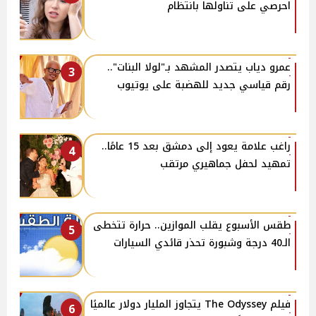
احرصي على تناولها بانتظام
عمرو دياب يتصدر المشهد بـ"لولا البنات"..
3
رقم قياسي جديد للهضبة على يوتيوب
راغب علامة يعود إلى دمشق بعد 15 عامًا..
4
تمهيد لحفل جماهيري مرتقب
طقس الأسبوع يقلب الموازين.. حرارة تتخطى
5
الـ40 درجة وشبورة تحذر قائدي السيارات
فيلم The Odyssey يتجاوز المليار دولار عالميًا
6