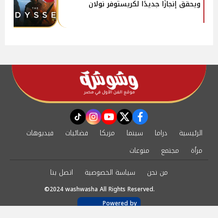
ويحقق إنجازًا جديدًا لكريستوفر نولان
instagram
tiktok
youtube
twitter
facebook
الرئيسية
دراما
سينما
مزيكا
فضائيات
فيديوهات
مرأة
مجتمع
منوعات
من نحن
سياسة الخصوصية
اتصل بنا
©2024 washwasha All Rights Reserved.
Powered by