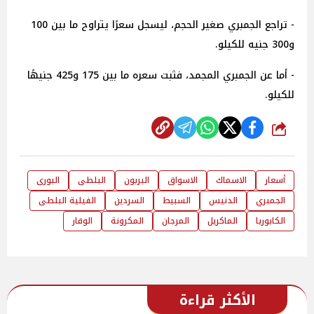
- تراجع الجمبري صغير الحجم، ليسجل سعرًا يتراوح ما بين 100
و300 جنيه للكيلو.
- أما عن الجمبري المجمد، فثبت سعره ما بين 175 و425 جنيهًا
للكيلو.
شارك
أسعار
الاسماك
الاسواق
البربون
البلطى
البورى
الجمبري
الدنيس
السبيط
السردين
الفيلية البلطى
الكابوريا
الماكريل
المرجان
المكرونة
الوقار
الأكثر قراءة