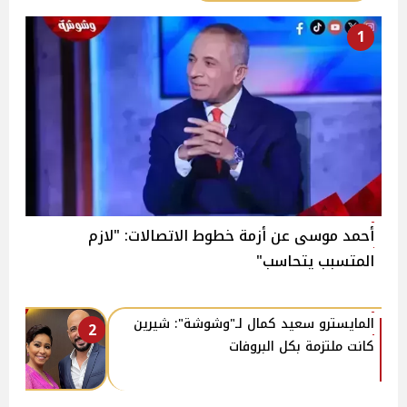
1
أحمد موسى عن أزمة خطوط الاتصالات: "لازم
المتسبب يتحاسب"
المايسترو سعيد كمال لـ"وشوشة": شيرين
2
كانت ملتزمة بكل البروفات