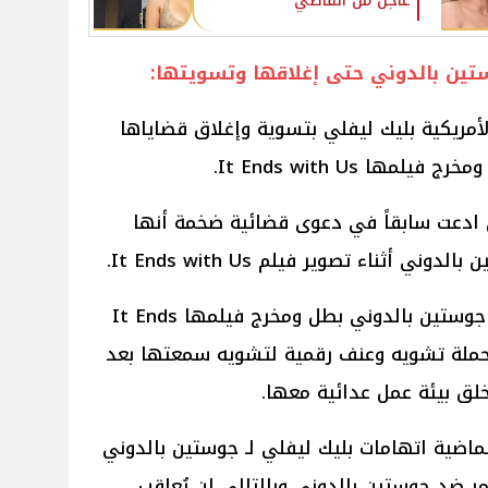
عاجل من القاضي
تين بالدوني حتى إغلاقها وتسويتها:
لأمريكية بليك ليفلي بتسوية وإغلاق قضاياها
ا It Ends with Us.
ي ادعت سابقاً في دعوى قضائية ضخمة أنها
ثناء تصوير فيلم It Ends with Us.
وقالت بليك ليفلي في قضيتها أن جوستين بالدوني بطل ومخرج فيلمها It Ends
مموا حملة تشويه وعنف رقمية لتشويه سمعتها بعد
لق بيئة عمل عدائية معها.
اضية اتهامات بليك ليفلي لـ جوستين بالدوني
ر ضد جوستين بالدوني وبالتالي لن يُعاقب