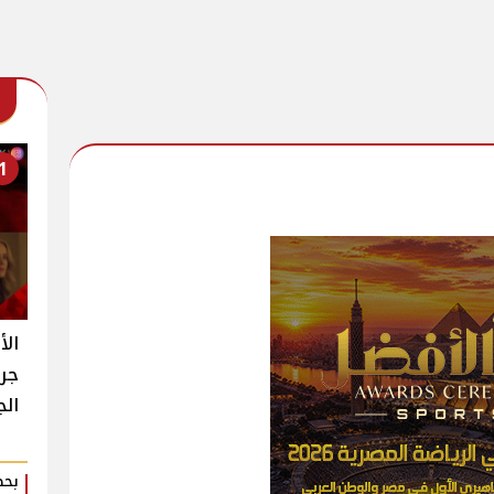
1
الأ
جرا
الجديد 13 y
بحض