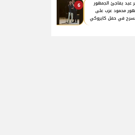
ر عيد يفاجئ الجمهور
6
ور محمود عزب على
سرح في حفل كايروكي