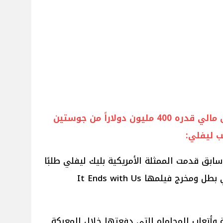
تفاصيل طلب بليك ليفلي تعويض مالي قدره 400 مليون دولاراً من جوستين
 ليفلي:
Geo N في وقت سابق قدمت الممثلة الأمريكية بليك ليفلي طلبًا
قانونياً تطالب فيه جوستين بالدوني بطل ومخرج فيلمها It Ends with Us
ة وأتعاب المحاماه التي دفعتها خلال المعركة