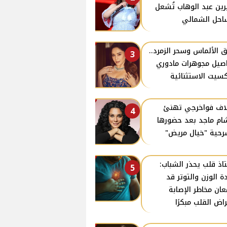
ين عبد الوهاب تُشعل
احل الشمالي
ق الألماس وسحر الزمرد..
3
صيل مجوهرات مادوري
سيت الاستثنائية
ف فواخرجي تهنئ
4
م ماجد بعد حضورها
حية "خيال مريض"
اذ قلب يحذر الشباب:
5
دة الوزن والتوتر قد
عان مخاطر الإصابة
راض القلب مبكرًا