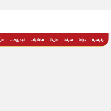
الرئيسية
دراما
سينما
مزيكا
فضائيات
فيديوهات
مرأ