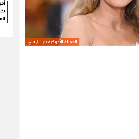
أمي
بظه
الم
الممثلة الأمريكية بليك ليفلي