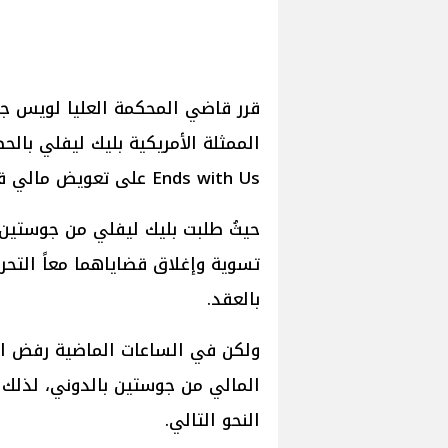
قرر قاضي المحكمة العليا لويس ج
Ends with Us على تعويض مالي قدره 400 مليون دولاراً.
حيثُ طلبت بليك ليفلي من جوستين 
تسوية وإغلاق قضاياهما معاً التحر
بالعقد.
ولكن في الساعات الماضية رفض ا
المالي من جوستين بالدوني، لذلك
النحو التالي.