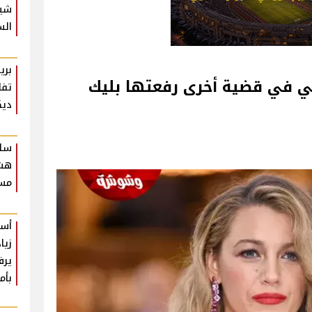
شير
الس
بري
ضي في قضية أخرى رفعتها بليك
تفا
ديك
سلا
هشا
مسر
أست
زيا
يرف
بأم