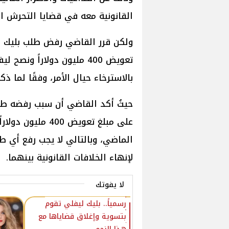
القانونية معه في قضايا التحرش ال
ولكن قرر القاضي رفض طلب بليك ل
تعويض 400 مليون دولاراً و
بالاسترخاء حيال الأمر، وفقًا لما ذكره 
حيثُ أكد القاضي أن سبب رفضه طل
على مبلغ تعويض 0
الماضي، وبالتالي لا يجب رفع أي 
لإنهاء الخلافات القانونية بينهما.
لا يفوتك
رسمياً.. بليك ليفلي تقوم
بتسوية وإغلاق قضاياها مع