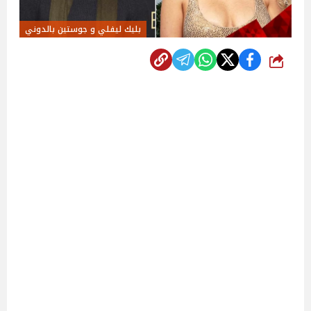
بليك ليفلي و جوستين بالدوني
شارك