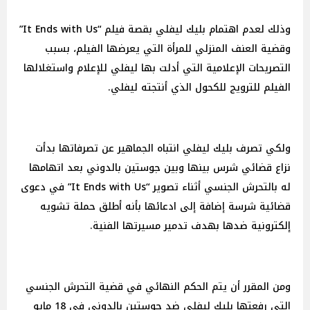
وذلك لعدم اهتمام بليك ليفلي بقصة فيلم “It Ends with Us”
وقضية العنف المنزلي للمرأة التي يعرضها الفيلم، بسبب
التصريحات الإعلامية التي أدلت بها ليفلي للإعلام واستغلالها
الفيلم للترويج للكحول الذي أنتجته ليفلي.
ولكي تصرف بليك ليفلي انتباه الجماهير عن تصرفاتها بدأت
نزاع قضائي شرس بينها وبين جوستين بالدوني بعد اتهامها
له بالتحرش الجنسي أثناء تصوير “It Ends with Us” في دعوى
قضائية شرسة إضافة إلى ادعائها بأنه أطلق حملة تشويه
إلكترونية ضدها بهدف تدمير مسيرتها الفنية.
ومن المقرر أن يتم الحكم النهائي في قضية التحرش الجنسي
التي رفعتها بليك ليفلي ضد جوستين بالدوني في 18 مايو