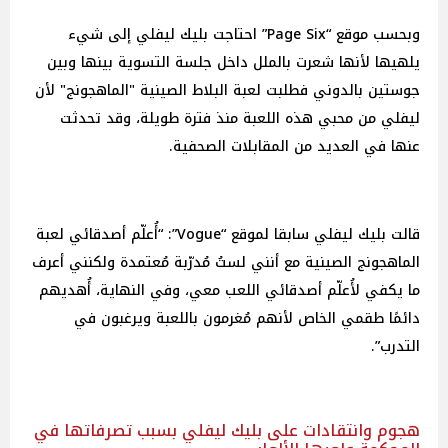
وبحسب موقع “Page Six” احتاجت بليك ليفلي إلى شيء
يلهيها لأنها شعرت بالملل داخل جلسة التسوية بينها وبين
جوستين بالدوني فطلبت لعبة البلاط الصينية "الماهجونج" لأن
ليفلي من محبي هذه اللعبة منذ فترة طويلة، وقد تحدثت
عنها في العديد من المقابلات الصحفية.
قالت بليك ليفلي سابقا لموقع “Vogue”: “أُعلّم أصدقائي لعبة
الماهجونج الصينية مع أنني لستُ مُدرّبة مُعتمدة ولكنني أعرف
ما يكفي لأُعلّم أصدقائي اللعب معي، وفي النهاية، أُهديهم
دائمًا طقمي الخاص لأنهم مُغرمون باللعبة ويرغبون في
التدرب”.
هجوم وانتقادات على بليك ليفلي بسبب تصرفاتها في