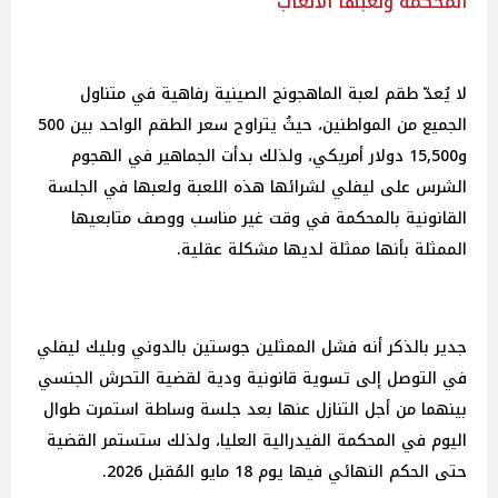
المحكمة ولعبها الألعاب
لا يُعدّ طقم لعبة الماهجونج الصينية رفاهية في متناول
الجميع من المواطنين، حيثُ يتراوح سعر الطقم الواحد بين 500
و15,500 دولار أمريكي، ولذلك بدأت الجماهير في الهجوم
الشرس على ليفلي لشرائها هذه اللعبة ولعبها في الجلسة
القانونية بالمحكمة في وقت غير مناسب ووصف متابعيها
الممثلة بأنها ممثلة لديها مشكلة عقلية.
جدير بالذكر أنه فشل الممثلين جوستين بالدوني وبليك ليفلي
في التوصل إلى تسوية قانونية ودية لقضية التحرش الجنسي
بينهما من أجل التنازل عنها بعد جلسة وساطة استمرت طوال
اليوم في المحكمة الفيدرالية العليا، ولذلك ستستمر القضية
حتى الحكم النهائي فيها يوم 18 مايو المُقبل 2026.