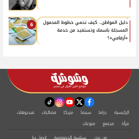
دليل المواطن.. كيف تحمي خطوط المحمول
6
المسجلة باسمك وتستفيد من خدمة
«أرقامي»؟
instagram
tiktok
youtube
twitter
facebook
الرئيسية
دراما
سينما
مزيكا
فضائيات
فيديوهات
مرأة
مجتمع
منوعات
من نحن
سياسة الخصوصية
اتصل بنا