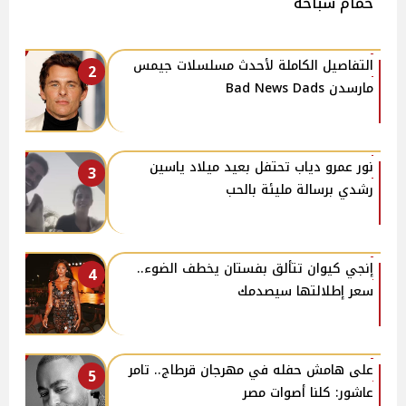
حمام سباحة
التفاصيل الكاملة لأحدث مسلسلات جيمس
2
مارسدن Bad News Dads
نور عمرو دياب تحتفل بعيد ميلاد ياسين
3
رشدي برسالة مليئة بالحب
إنجي كيوان تتألق بفستان يخطف الضوء..
4
سعر إطلالتها سيصدمك
على هامش حفله في مهرجان قرطاج.. تامر
5
عاشور: كلنا أصوات مصر