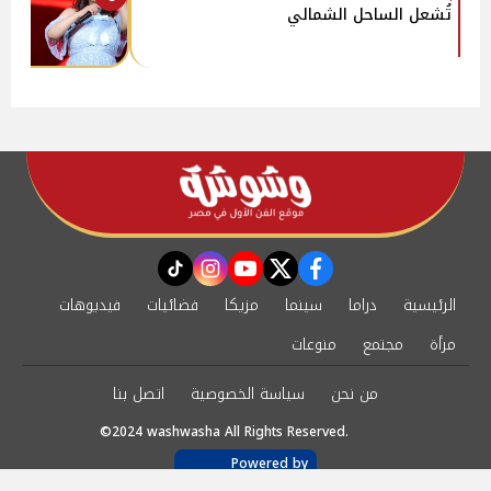
تُشعل الساحل الشمالي
instagram
tiktok
youtube
twitter
facebook
الرئيسية
دراما
سينما
مزيكا
فضائيات
فيديوهات
مرأة
مجتمع
منوعات
من نحن
سياسة الخصوصية
اتصل بنا
©2024 washwasha All Rights Reserved.
Powered by