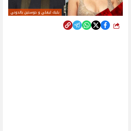
بليك ليفلي و جوستين بالدوني
شارك