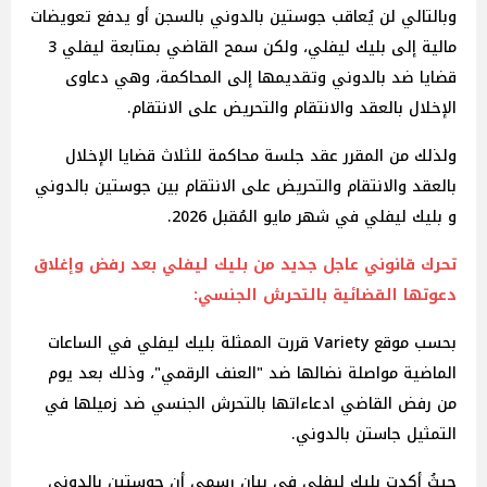
وبالتالي لن يُعاقب جوستين بالدوني بالسجن أو يدفع تعويضات
مالية إلى بليك ليفلي، ولكن سمح القاضي بمتابعة ليفلي 3
قضايا ضد بالدوني وتقديمها إلى المحاكمة، وهي دعاوى
الإخلال بالعقد والانتقام والتحريض على الانتقام.
ولذلك من المقرر عقد جلسة محاكمة للثلاث قضايا الإخلال
بالعقد والانتقام والتحريض على الانتقام بين جوستين بالدوني
و بليك ليفلي في شهر مايو المُقبل 2026.
تحرك قانوني عاجل جديد من بليك ليفلي بعد رفض وإغلاق
دعوتها القضائية بالتحرش الجنسي:
بحسب موقع Variety قررت الممثلة بليك ليفلي في الساعات
الماضية مواصلة نضالها ضد "العنف الرقمي"، وذلك بعد يوم
من رفض القاضي ادعاءاتها بالتحرش الجنسي ضد زميلها في
التمثيل جاستن بالدوني.
حيثُ أكدت بليك ليفلي في بيان رسمي أن جوستين بالدوني