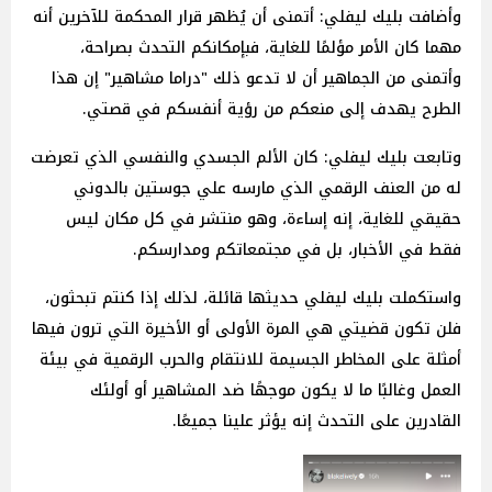
وأضافت بليك ليفلي: أتمنى أن يُظهر قرار المحكمة للآخرين أنه
مهما كان الأمر مؤلمًا للغاية، فبإمكانكم التحدث بصراحة،
وأتمنى من الجماهير أن لا تدعو ذلك "دراما مشاهير" إن هذا
الطرح يهدف إلى منعكم من رؤية أنفسكم في قصتي.
وتابعت بليك ليفلي: كان الألم الجسدي والنفسي الذي تعرضت
له من العنف الرقمي الذي مارسه علي جوستين بالدوني
حقيقي للغاية، إنه إساءة، وهو منتشر في كل مكان ليس
فقط في الأخبار، بل في مجتمعاتكم ومدارسكم.
واستكملت بليك ليفلي حديثها قائلة، لذلك إذا كنتم تبحثون،
فلن تكون قضيتي هي المرة الأولى أو الأخيرة التي ترون فيها
أمثلة على المخاطر الجسيمة للانتقام والحرب الرقمية في بيئة
العمل وغالبًا ما لا يكون موجهًا ضد المشاهير أو أولئك
القادرين على التحدث إنه يؤثر علينا جميعًا.